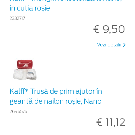
în cutia roșie
2332717
€ 9,50
Vezi detalii
Kalff* Trusă de prim ajutor în
geantă de nailon roșie, Nano
2646575
€ 11,12