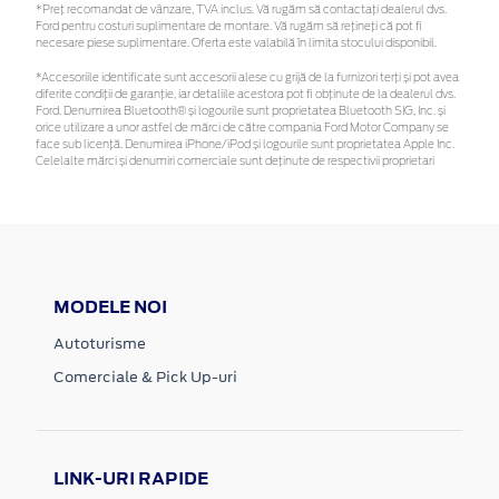
*Preţ recomandat de vânzare, TVA inclus. Vă rugăm să contactaţi dealerul dvs.
Ford pentru costuri suplimentare de montare. Vă rugăm să rețineți că pot fi
necesare piese suplimentare. Oferta este valabilă în limita stocului disponibil.
*Accesoriile identificate sunt accesorii alese cu grijă de la furnizori terți și pot avea
diferite condiții de garanție, iar detaliile acestora pot fi obținute de la dealerul dvs.
Ford. Denumirea Bluetooth® și logourile sunt proprietatea Bluetooth SIG, Inc. și
orice utilizare a unor astfel de mărci de către compania Ford Motor Company se
face sub licență. Denumirea iPhone/iPod și logourile sunt proprietatea Apple Inc.
Celelalte mărci și denumiri comerciale sunt deținute de respectivii proprietari
MODELE NOI
Autoturisme
Comerciale & Pick Up-uri
LINK-URI RAPIDE