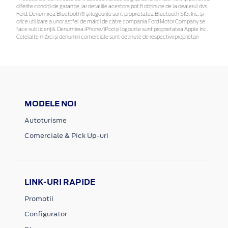
diferite condiții de garanție, iar detaliile acestora pot fi obținute de la dealerul dvs.
Ford. Denumirea Bluetooth® și logourile sunt proprietatea Bluetooth SIG, Inc. și
orice utilizare a unor astfel de mărci de către compania Ford Motor Company se
face sub licență. Denumirea iPhone/iPod și logourile sunt proprietatea Apple Inc.
Celelalte mărci și denumiri comerciale sunt deținute de respectivii proprietari
MODELE NOI
Autoturisme
Comerciale & Pick Up-uri
LINK-URI RAPIDE
Promotii
Configurator