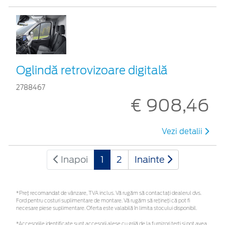
Oglindă retrovizoare digitală
2788467
€ 908,46
Vezi detalii
Inapoi
1
2
Inainte
*Preţ recomandat de vânzare, TVA inclus. Vă rugăm să contactaţi dealerul dvs.
Ford pentru costuri suplimentare de montare. Vă rugăm să rețineți că pot fi
necesare piese suplimentare. Oferta este valabilă în limita stocului disponibil.
*Accesoriile identificate sunt accesorii alese cu grijă de la furnizori terți și pot avea