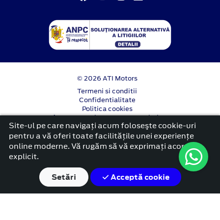
© 2026 ATI Motors
Termeni si conditii
Confidentialitate
Politica cookies
Anunț începere proiect ”PNRR. Fonduri pentru
Site-ul pe care navigați acum foloseşte cookie-uri
România modernă și reformată”.
pentru a vă oferi toate facilitățile unei experiențe
platformă dezvoltată de Workleto
online moderne. Vă rugăm să vă exprimați acordul
explicit.
Setări
Acceptă cookie