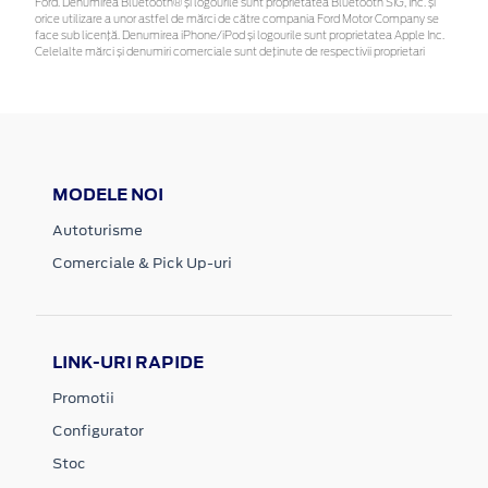
Ford. Denumirea Bluetooth® și logourile sunt proprietatea Bluetooth SIG, Inc. și
orice utilizare a unor astfel de mărci de către compania Ford Motor Company se
face sub licență. Denumirea iPhone/iPod și logourile sunt proprietatea Apple Inc.
Celelalte mărci și denumiri comerciale sunt deținute de respectivii proprietari
MODELE NOI
Autoturisme
Comerciale & Pick Up-uri
LINK-URI RAPIDE
Promotii
Configurator
Stoc