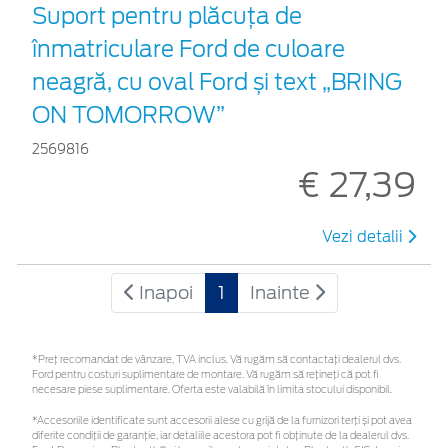
Suport pentru plăcuța de
înmatriculare Ford de culoare
neagră, cu oval Ford și text „BRING
ON TOMORROW”
2569816
€ 27,39
Vezi detalii
Inapoi
1
Inainte
*Preţ recomandat de vânzare, TVA inclus. Vă rugăm să contactaţi dealerul dvs.
Ford pentru costuri suplimentare de montare. Vă rugăm să rețineți că pot fi
necesare piese suplimentare. Oferta este valabilă în limita stocului disponibil.
*Accesoriile identificate sunt accesorii alese cu grijă de la furnizori terți și pot avea
diferite condiții de garanție, iar detaliile acestora pot fi obținute de la dealerul dvs.