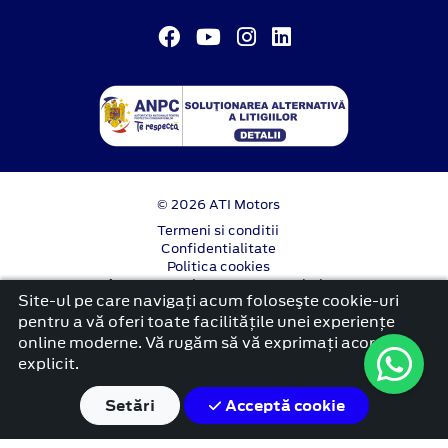
© 2026 ATI Motors
Termeni si conditii
Confidentialitate
Politica cookies
Anunț începere proiect ”PNRR. Fonduri pentru
Site-ul pe care navigați acum foloseşte cookie-uri
România modernă și reformată”.
pentru a vă oferi toate facilitățile unei experiențe
platformă dezvoltată de Workleto
online moderne. Vă rugăm să vă exprimați acordul
explicit.
Setări
Acceptă cookie