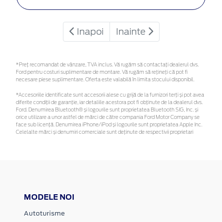
Inapoi
Inainte
*Preţ recomandat de vânzare, TVA inclus. Vă rugăm să contactaţi dealerul dvs.
Ford pentru costuri suplimentare de montare. Vă rugăm să rețineți că pot fi
necesare piese suplimentare. Oferta este valabilă în limita stocului disponibil.
*Accesoriile identificate sunt accesorii alese cu grijă de la furnizori terți și pot avea
diferite condiții de garanție, iar detaliile acestora pot fi obținute de la dealerul dvs.
Ford. Denumirea Bluetooth® și logourile sunt proprietatea Bluetooth SIG, Inc. și
orice utilizare a unor astfel de mărci de către compania Ford Motor Company se
face sub licență. Denumirea iPhone/iPod și logourile sunt proprietatea Apple Inc.
Celelalte mărci și denumiri comerciale sunt deținute de respectivii proprietari
MODELE NOI
Autoturisme