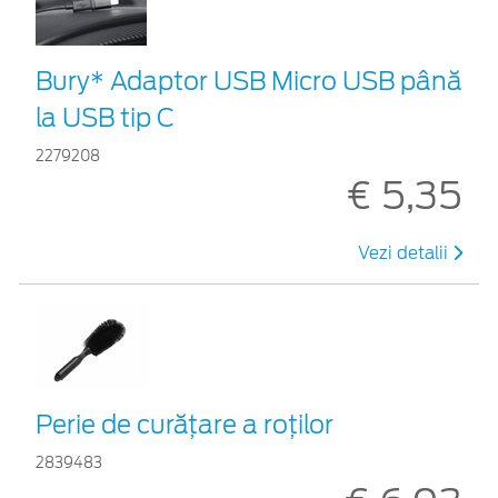
Bury* Adaptor USB Micro USB până
la USB tip C
2279208
€ 5,35
Vezi detalii
Perie de curățare a roților
2839483