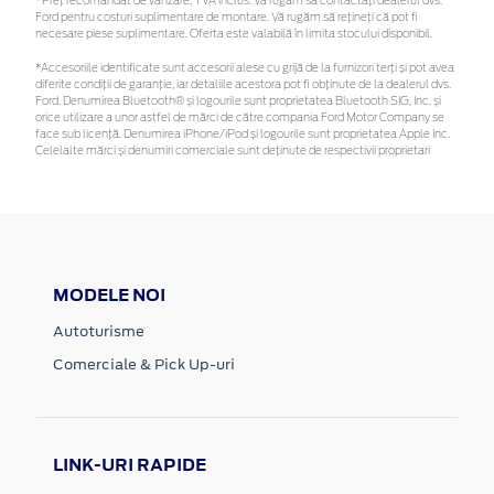
*Preţ recomandat de vânzare, TVA inclus. Vă rugăm să contactaţi dealerul dvs.
Ford pentru costuri suplimentare de montare. Vă rugăm să rețineți că pot fi
necesare piese suplimentare. Oferta este valabilă în limita stocului disponibil.
*Accesoriile identificate sunt accesorii alese cu grijă de la furnizori terți și pot avea
diferite condiții de garanție, iar detaliile acestora pot fi obținute de la dealerul dvs.
Ford. Denumirea Bluetooth® și logourile sunt proprietatea Bluetooth SIG, Inc. și
orice utilizare a unor astfel de mărci de către compania Ford Motor Company se
face sub licență. Denumirea iPhone/iPod și logourile sunt proprietatea Apple Inc.
Celelalte mărci și denumiri comerciale sunt deținute de respectivii proprietari
MODELE NOI
Autoturisme
Comerciale & Pick Up-uri
LINK-URI RAPIDE