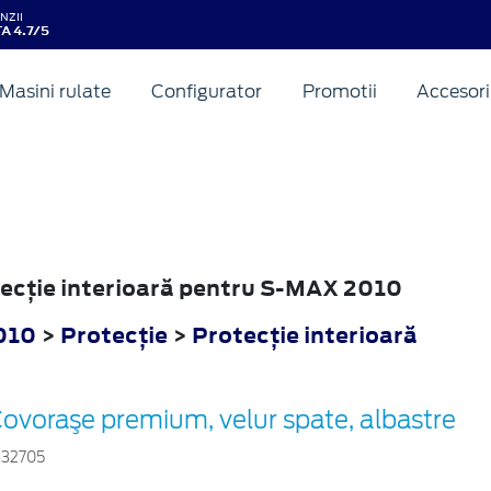
NZII
A 4.7/5
Masini rulate
Configurator
Promotii
Accesori
otecţie interioară pentru S-MAX 2010
010
>
Protecţie
>
Protecţie interioară
ovoraşe premium, velur spate, albastre
432705