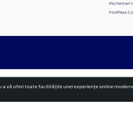
Rechemari i
FordPass C
Politica cookies
rnă și reformată”.
 a vă oferi toate facilitățile unei experiențe online modern