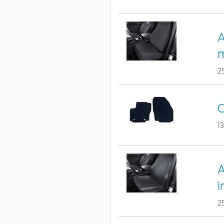
A
m
2
C
1
A
i
2