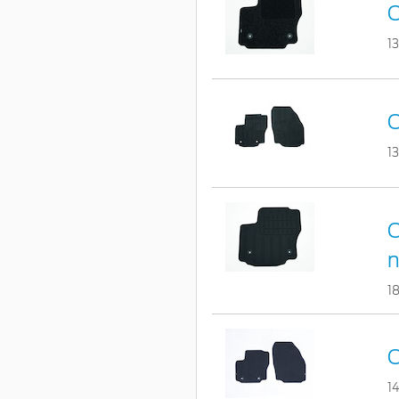
C
1
C
1
C
n
1
C
1