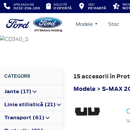
APELEAZA-NE
SOLICITĂ
VEZI
RECE
0232-256.100
O OFERTĂ
PE HARTĂ
NOT
Modele
Stoc
S-MAX
2010
15 accesorii în Pr
CATEGORII
Modele
>
S-MAX 2
Jante (17)
Linie stilistică (21)
C
Transport (61)
1