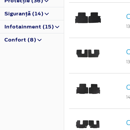
Protecţie (36)
Siguranţă (14)
C
Infotainment (15)
1
Confort (8)
C
1
C
1
C