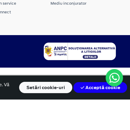
n service
Mediu inconjurator
onnect
e. Vă
Setări
cookie-uri
Acceptă cookie