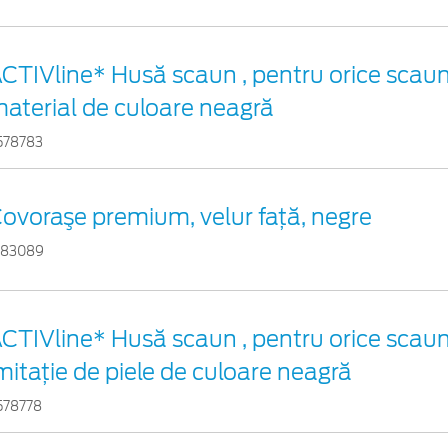
CTIVline* Husă scaun , pentru orice scaun
aterial de culoare neagră
578783
ovoraşe premium, velur faţă, negre
383089
CTIVline* Husă scaun , pentru orice scaun
mitație de piele de culoare neagră
578778