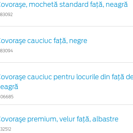
ovoraşe, mochetă standard faţă, neagră
383092
ovoraşe cauciuc faţă, negre
383094
ovoraşe cauciuc pentru locurile din față d
eagră
806685
ovoraşe premium, velur faţă, albastre
432512