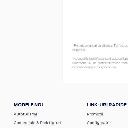
*Preţ recomandat de vânzare, TVA inclus. 
disponibil.
*Accesoriile identificate sunt accesorii ale
Bluetooth SIG, Inc. și orice utilizare a u
deținute de respectivii proprietari
MODELE NOI
LINK-URI RAPIDE
Autoturisme
Promotii
Comerciale & Pick Up-uri
Configurator