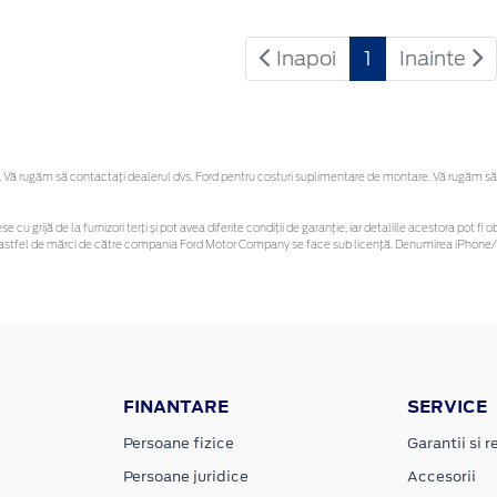
Inapoi
1
Inainte
Vă rugăm să contactaţi dealerul dvs. Ford pentru costuri suplimentare de montare. Vă rugăm să reț
se cu grijă de la furnizori terți și pot avea diferite condiții de garanție, iar detaliile acestora pot
nor astfel de mărci de către compania Ford Motor Company se face sub licență. Denumirea iPhone/i
FINANTARE
SERVICE
Persoane fizice
Garantii si re
Persoane juridice
Accesorii