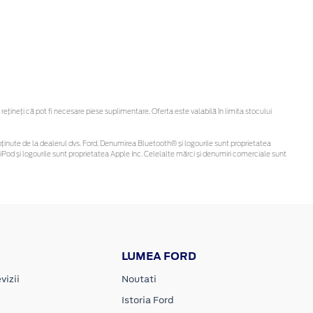
ineți că pot fi necesare piese suplimentare. Oferta este valabilă în limita stocului
 fi obținute de la dealerul dvs. Ford. Denumirea Bluetooth® și logourile sunt proprietatea
Pod și logourile sunt proprietatea Apple Inc. Celelalte mărci și denumiri comerciale sunt
LUMEA FORD
vizii
Noutati
Istoria Ford