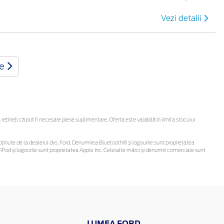
Vezi detalii
te
ineți că pot fi necesare piese suplimentare. Oferta este valabilă în limita stocului
 fi obținute de la dealerul dvs. Ford. Denumirea Bluetooth® și logourile sunt proprietatea
Pod și logourile sunt proprietatea Apple Inc. Celelalte mărci și denumiri comerciale sunt
LUMEA FORD