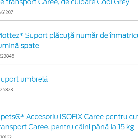
e transport Caree, de culoare Cool Grey
461207
ottez* Suport plăcuță număr de înmatricu
umină spate
623845
uport umbrelă
524823
pets®* Accesoriu ISOFIX Caree pentru cut
ransport Caree, pentru câini până la 15 kg
710162