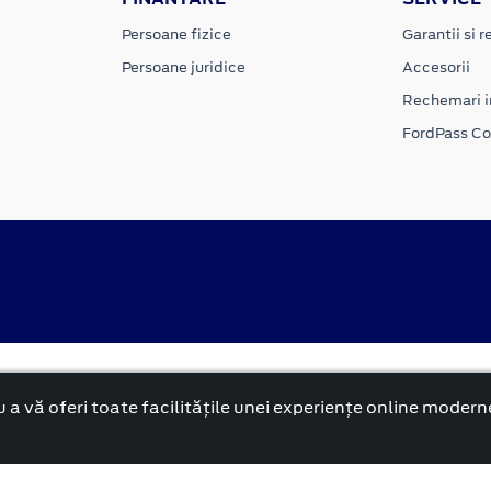
Persoane fizice
Garantii si re
Persoane juridice
Accesorii
Rechemari i
FordPass C
Politica cookies
rnă și reformată”.
 a vă oferi toate facilitățile unei experiențe online modern