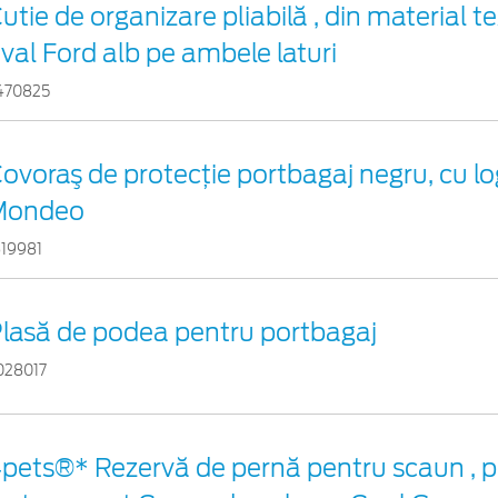
utie de organizare pliabilă , din material te
val Ford alb pe ambele laturi
470825
ovoraş de protecţie portbagaj negru, cu l
Mondeo
619981
lasă de podea pentru portbagaj
028017
pets®* Rezervă de pernă pentru scaun , p