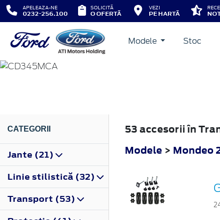
APELEAZA-NE
SOLICITĂ
VEZI
RECE
0232-256.100
O OFERTĂ
PE HARTĂ
NOT
Modele
Stoc
MONDEO
2010
53 accesorii în Tr
CATEGORII
Modele
>
Mondeo 
Jante (21)
Linie stilistică (32)
G
Transport (53)
2