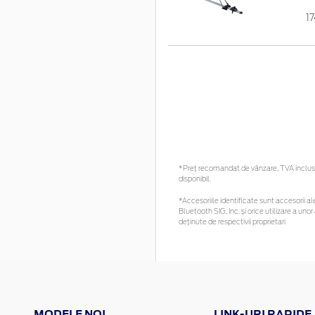
1
*Preţ recomandat de vânzare, TVA inclus. 
disponibil.
*Accesoriile identificate sunt accesorii ale
Bluetooth SIG, Inc. și orice utilizare a 
deținute de respectivii proprietari
MODELE NOI
LINK-URI RAPIDE