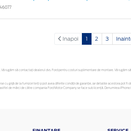
746077
Inapoi
1
2
3
Inain
Vă rugăm să contactaţi dealerul dvs. Ford pentru costuri suplimentare de montare. Vă rugăm să reț
se cu grijă de la furnizori terți și pot avea diferite condiții de garanție, iar detaliile acestora pot
unor astfel de mărci de către compania Ford Motor Company se face sub licență. Denumirea iPhone/i
FINANTARE
SERVICE