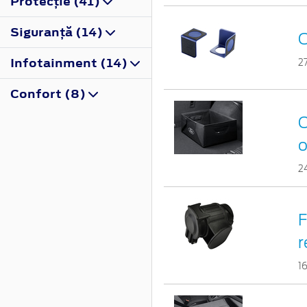
Protecţie (41)
Siguranţă (14)
O
Infotainment (14)
2
Confort (8)
C
o
2
F
r
1