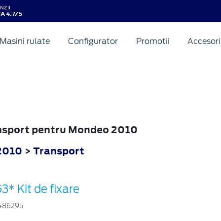
NZII
A 4.7/5
Masini rulate
Configurator
Promotii
Accesori
ansport pentru Mondeo 2010
2010
>
Transport
3* Kit de fixare
486295