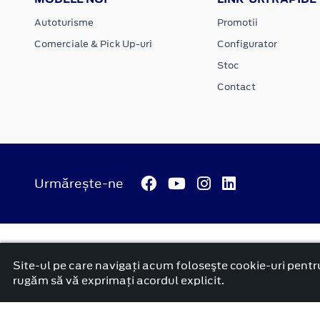
Autoturisme
Promotii
Comerciale & Pick Up-uri
Configurator
Stoc
Contact
Urmărește-ne
© 2026 ATI Motors
Termeni si conditii
Confidentialitate
Anunț începere proiect ”PNRR. Fonduri pentru România mode
Site-ul pe care navigați acum foloseşte cookie-uri pentru
platformă dezvoltată de Workleto
rugăm să vă exprimați acordul explicit.