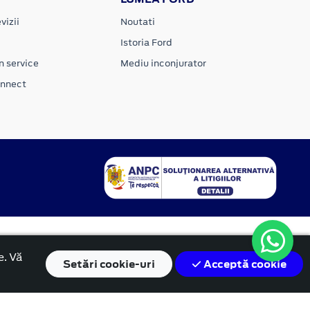
vizii
Noutati
Istoria Ford
n service
Mediu inconjurator
onnect
e. Vă
Setări
cookie-uri
Acceptă cookie