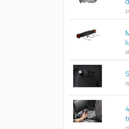
d
2
M
l
2
S
1
4
t
2