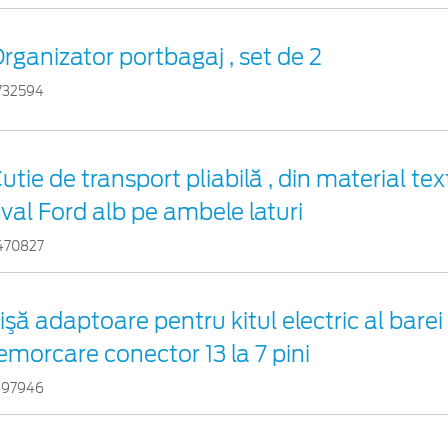
rganizator portbagaj , set de 2
732594
utie de transport pliabilă , din material tex
val Ford alb pe ambele laturi
470827
işă adaptoare pentru kitul electric al barei
emorcare conector 13 la 7 pini
697946