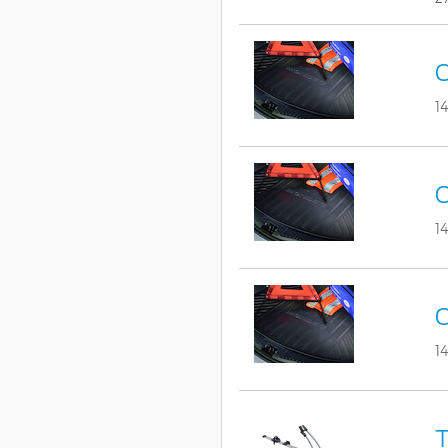
C
1
C
1
C
1
T