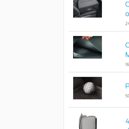
C
o
2
C
1
P
5
4