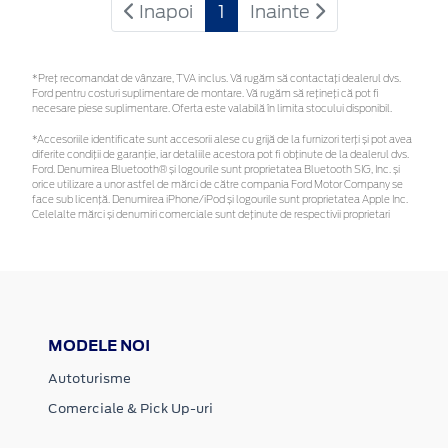
Inapoi
1
Inainte
*Preţ recomandat de vânzare, TVA inclus. Vă rugăm să contactaţi dealerul dvs.
Ford pentru costuri suplimentare de montare. Vă rugăm să rețineți că pot fi
necesare piese suplimentare. Oferta este valabilă în limita stocului disponibil.
*Accesoriile identificate sunt accesorii alese cu grijă de la furnizori terți și pot avea
diferite condiții de garanție, iar detaliile acestora pot fi obținute de la dealerul dvs.
Ford. Denumirea Bluetooth® și logourile sunt proprietatea Bluetooth SIG, Inc. și
orice utilizare a unor astfel de mărci de către compania Ford Motor Company se
face sub licență. Denumirea iPhone/iPod și logourile sunt proprietatea Apple Inc.
Celelalte mărci și denumiri comerciale sunt deținute de respectivii proprietari
MODELE NOI
Autoturisme
Comerciale & Pick Up-uri