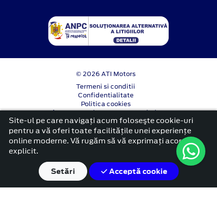
© 2026 ATI Motors
Termeni si conditii
Confidentialitate
Politica cookies
Anunț începere proiect ”PNRR. Fonduri pentru
Site-ul pe care navigați acum foloseşte cookie-uri
România modernă și reformată”.
pentru a vă oferi toate facilitățile unei experiențe
platformă dezvoltată de Workleto
online moderne. Vă rugăm să vă exprimați acordul
explicit.
Setări
Acceptă cookie