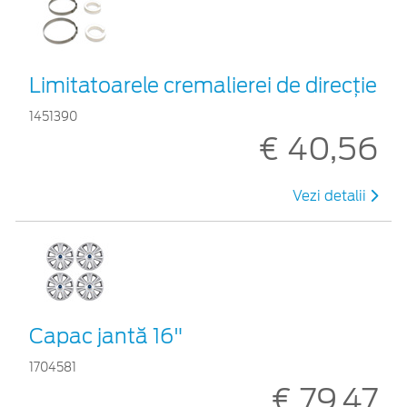
Limitatoarele cremalierei de direcţie
1451390
€ 40,56
Vezi detalii
Capac jantă 16"
1704581
€ 79,47