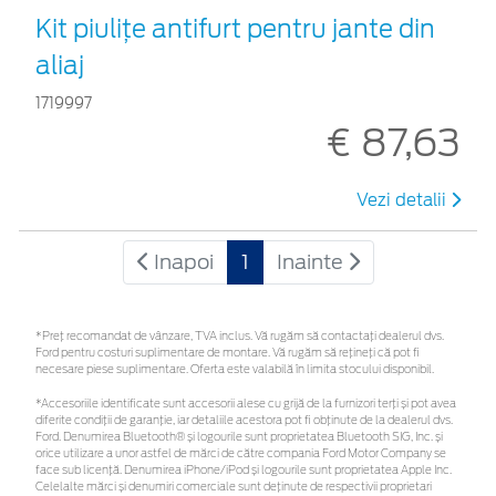
Kit piuliţe antifurt pentru jante din
aliaj
1719997
€ 87,63
Vezi detalii
Inapoi
1
Inainte
*Preţ recomandat de vânzare, TVA inclus. Vă rugăm să contactaţi dealerul dvs.
Ford pentru costuri suplimentare de montare. Vă rugăm să rețineți că pot fi
necesare piese suplimentare. Oferta este valabilă în limita stocului disponibil.
*Accesoriile identificate sunt accesorii alese cu grijă de la furnizori terți și pot avea
diferite condiții de garanție, iar detaliile acestora pot fi obținute de la dealerul dvs.
Ford. Denumirea Bluetooth® și logourile sunt proprietatea Bluetooth SIG, Inc. și
orice utilizare a unor astfel de mărci de către compania Ford Motor Company se
face sub licență. Denumirea iPhone/iPod și logourile sunt proprietatea Apple Inc.
Celelalte mărci și denumiri comerciale sunt deținute de respectivii proprietari