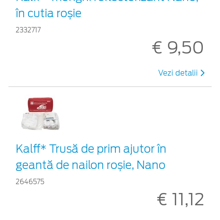
în cutia roșie
2332717
€ 9,50
Vezi detalii
Kalff* Trusă de prim ajutor în
geantă de nailon roșie, Nano
2646575
€ 11,12