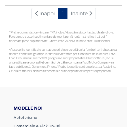
Inapoi
1
Inainte
*Preţ recomandat de vânzare, TVA inclus. Vă rugăm să contactaţi dealerul dvs.
Ford pentru costuri suplimentare de montare. Vă rugăm să rețineți că pot fi
necesare piese suplimentare. Oferta este valabilă în limita stocului disponibil.
*Accesoriile identificate sunt accesorii alese cu grijă de la furnizori terți și pot avea
diferite condiții de garanție, iar detaliile acestora pot fi obținute de la dealerul dvs.
Ford. Denumirea Bluetooth® și logourile sunt proprietatea Bluetooth SIG, Inc. și
orice utilizare a unor astfel de mărci de către compania Ford Motor Company se
face sub licență. Denumirea iPhone/iPod și logourile sunt proprietatea Apple Inc.
Celelalte mărci și denumiri comerciale sunt deținute de respectivii proprietari
MODELE NOI
Autoturisme
Comerciale & Pick Up-uri