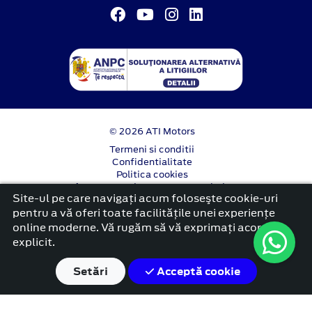
© 2026 ATI Motors
Termeni si conditii
Confidentialitate
Politica cookies
Anunț începere proiect ”PNRR. Fonduri pentru
Site-ul pe care navigați acum foloseşte cookie-uri
România modernă și reformată”.
pentru a vă oferi toate facilitățile unei experiențe
platformă dezvoltată de Workleto
online moderne. Vă rugăm să vă exprimați acordul
explicit.
Setări
Acceptă cookie