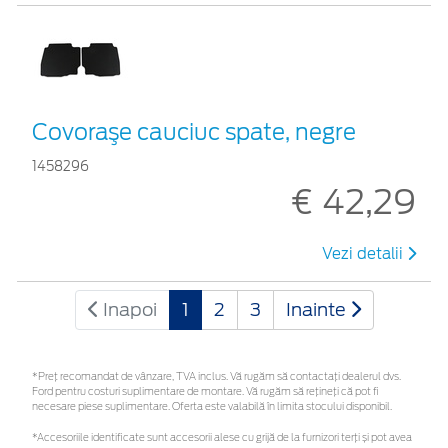
Covoraşe cauciuc spate, negre
1458296
€ 42,29
Vezi detalii
Inapoi
1
2
3
Inainte
*Preţ recomandat de vânzare, TVA inclus. Vă rugăm să contactaţi dealerul dvs.
Ford pentru costuri suplimentare de montare. Vă rugăm să rețineți că pot fi
necesare piese suplimentare. Oferta este valabilă în limita stocului disponibil.
*Accesoriile identificate sunt accesorii alese cu grijă de la furnizori terți și pot avea