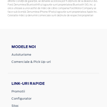
diferite condiții de garanție, iar detaliile acestora pot fi obținute de la dealerul dvs.
Ford. Denumirea Bluetooth® și logourile sunt proprietatea Bluetooth SIG, Inc. și
orice utilizare a unor astfel de mărci de către compania Ford Motor Company se
face sub licență. Denumirea iPhone/iPod și logourile sunt proprietatea Apple Inc.
Celelalte mărci și denumiri comerciale sunt deținute de respectivii proprietari
MODELE NOI
Autoturisme
Comerciale & Pick Up-uri
LINK-URI RAPIDE
Promotii
Configurator
Stoc