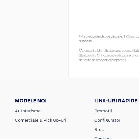
*Preţ recomandat de vânzare, TVA inclus. 
disponibil.
*Accesoriile identificate sunt accesorii ale
Bluetooth SIG, Inc. și orice utilizare a 
deținute de respectivii proprietari
MODELE NOI
LINK-URI RAPIDE
Autoturisme
Promotii
Comerciale & Pick Up-uri
Configurator
Stoc
Contact