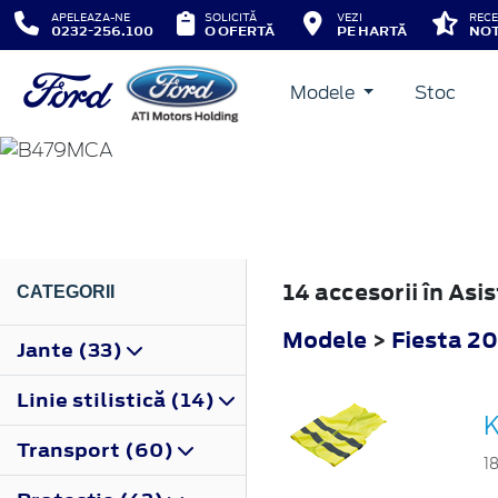
APELEAZA-NE
SOLICITĂ
VEZI
RECE
0232-256.100
O OFERTĂ
PE HARTĂ
NOT
Modele
Stoc
FIESTA
2022
14 accesorii în Asi
CATEGORII
Modele
>
Fiesta 2
Jante (33)
Linie stilistică (14)
K
Transport (60)
1