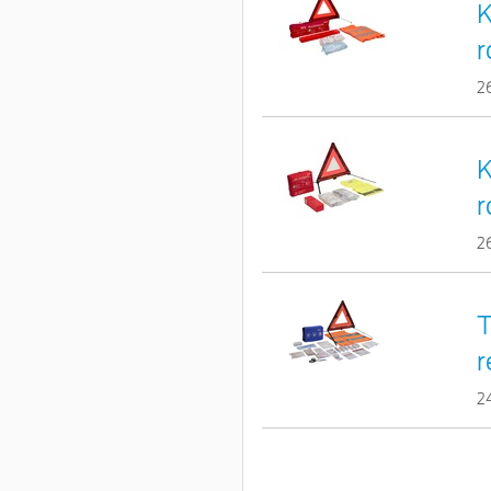
K
r
2
K
r
2
T
r
2