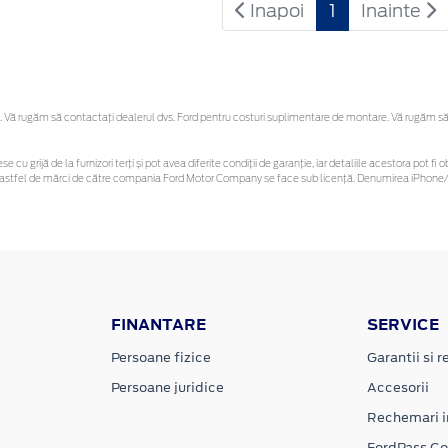
Inapoi
1
Inainte
Vă rugăm să contactaţi dealerul dvs. Ford pentru costuri suplimentare de montare. Vă rugăm să reț
se cu grijă de la furnizori terți și pot avea diferite condiții de garanție, iar detaliile acestora pot
unor astfel de mărci de către compania Ford Motor Company se face sub licență. Denumirea iPhone/i
FINANTARE
SERVICE
Persoane fizice
Garantii si re
Persoane juridice
Accesorii
Rechemari i
FordPass C