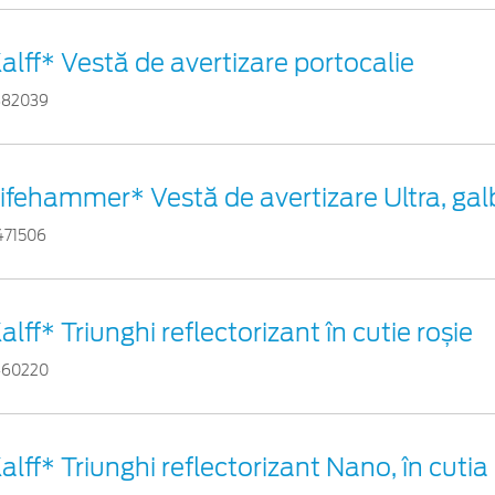
alff* Vestă de avertizare portocalie
882039
ifehammer* Vestă de avertizare Ultra, ga
471506
alff* Triunghi reflectorizant în cutie roșie
460220
alff* Triunghi reflectorizant Nano, în cutia