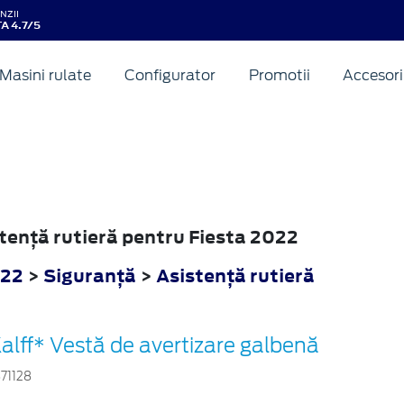
NZII
A 4.7/5
Masini rulate
Configurator
Promotii
Accesori
stenţă rutieră pentru Fiesta 2022
022
>
Siguranţă
>
Asistenţă rutieră
alff* Vestă de avertizare galbenă
871128