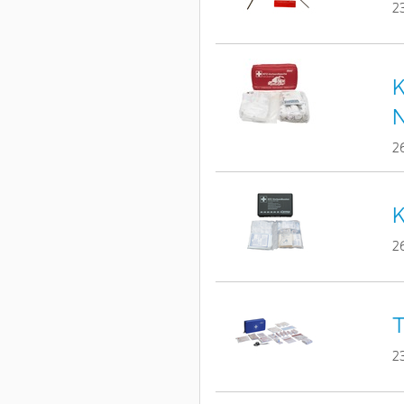
2
K
2
K
2
T
2