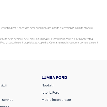
ineți că pot fi necesare piese suplimentare. Oferta este valabilă în limita stocului
 fi obținute de la dealerul dvs. Ford. Denumirea Bluetooth® și logourile sunt proprietatea
Pod și logourile sunt proprietatea Apple Inc. Celelalte mărci și denumiri comerciale sunt
LUMEA FORD
vizii
Noutati
Istoria Ford
n service
Mediu inconjurator
onnect