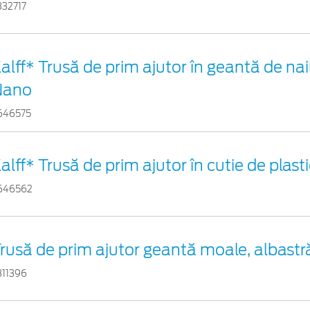
332717
alff* Trusă de prim ajutor în geantă de nai
Nano
646575
alff* Trusă de prim ajutor în cutie de plast
646562
rusă de prim ajutor geantă moale, albastr
311396