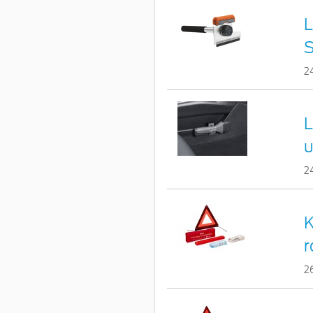
L
S
2
L
u
2
K
r
2