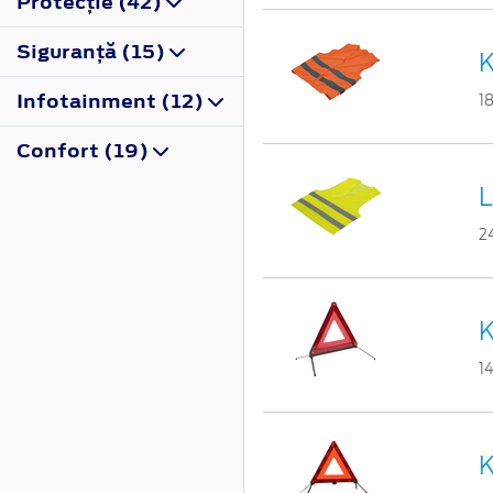
Protecţie (42)
Siguranţă (15)
K
Infotainment (12)
1
Confort (19)
L
2
K
1
K