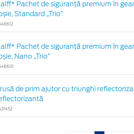
alff* Pachet de siguranţă premium în gea
oșie, Standard „Trio”
646612
alff* Pachet de siguranţă premium în gea
oșie, Nano „Trio”
646610
rusă de prim ajutor cu triunghi reflectoriza
eflectorizantă
431452