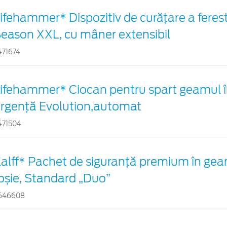
ifehammer* Dispozitiv de curățare a ferestr
eason XXL, cu mâner extensibil
471674
ifehammer* Ciocan pentru spart geamul î
rgenţă Evolution,automat
471504
alff* Pachet de siguranţă premium în gea
oșie, Standard „Duo”
646608