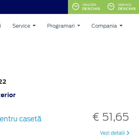
VÂNZĂRI
SERVICE
DESCHIS
DESCHIS
i
Service
Programari
Compania
022
terior
€ 51,65
entru casetă
Vezi detalii