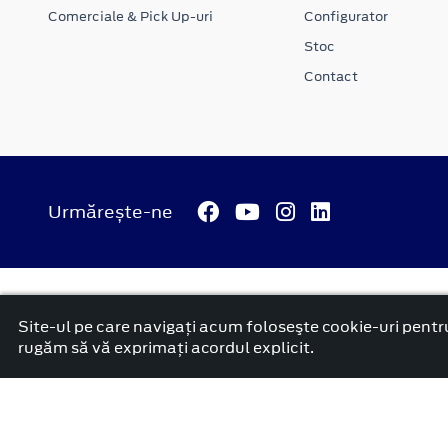
Comerciale & Pick Up-uri
Configurator
Stoc
Contact
Urmărește-ne
© 2026 ATI Motors
Termeni si conditii
Confidentialitate
Anunț începere proiect ”PNRR. Fonduri pentru România mode
Site-ul pe care navigați acum foloseşte cookie-uri pentru
platformă dezvoltată de Workleto
rugăm să vă exprimați acordul explicit.