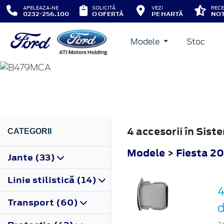
APELEAZA-NE
SOLICITĂ
VEZI
RECE
0232-256.100
O OFERTĂ
PE HARTĂ
NOT
Modele
Stoc
FIESTA
2022
4 accesorii în Sist
CATEGORII
Modele
>
Fiesta 2
Jante (33)
Linie stilistică (14)
4
Transport (60)
d