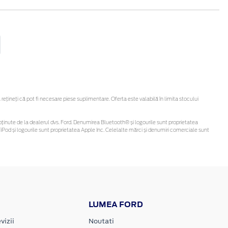
ineți că pot fi necesare piese suplimentare. Oferta este valabilă în limita stocului
 fi obținute de la dealerul dvs. Ford. Denumirea Bluetooth® și logourile sunt proprietatea
Pod și logourile sunt proprietatea Apple Inc. Celelalte mărci și denumiri comerciale sunt
LUMEA FORD
vizii
Noutati