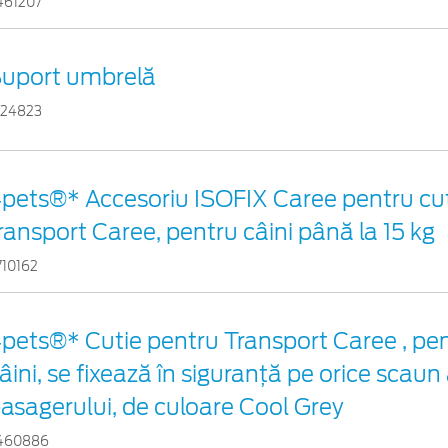
461207
uport umbrelă
524823
pets®* Accesoriu ISOFIX Caree pentru cut
ransport Caree, pentru câini până la 15 kg
710162
pets®* Cutie pentru Transport Caree , pentr
âini, se fixează în siguranță pe orice scaun 
asagerului, de culoare Cool Grey
460886