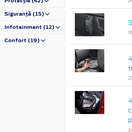
Protecţie (42)
2
Siguranţă (15)
S
Infotainment (12)
1
Confort (19)
4
t
2
4
c
p
2