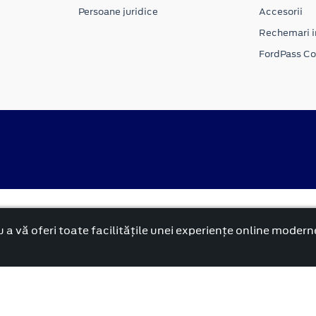
Persoane juridice
Accesorii
Rechemari i
FordPass C
Politica cookies
rnă și reformată”.
 a vă oferi toate facilitățile unei experiențe online modern