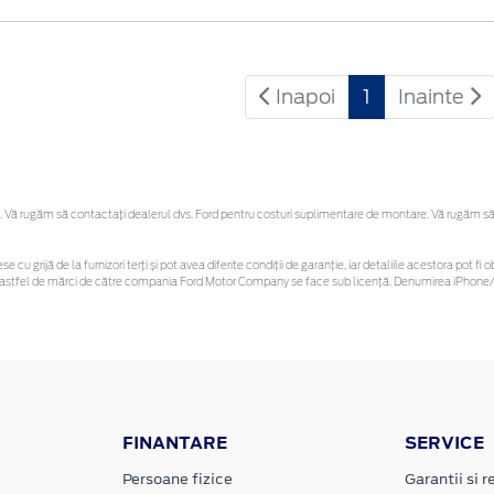
Inapoi
1
Inainte
Vă rugăm să contactaţi dealerul dvs. Ford pentru costuri suplimentare de montare. Vă rugăm să reț
se cu grijă de la furnizori terți și pot avea diferite condiții de garanție, iar detaliile acestora pot
unor astfel de mărci de către compania Ford Motor Company se face sub licență. Denumirea iPhone/i
FINANTARE
SERVICE
Persoane fizice
Garantii si re