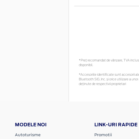
*Preţ recomandat de vânzare, TVA inclus. 
disponibil.
*Accesoriile identificate sunt accesorii ale
Bluetooth SIG, Inc. și orice utilizare a 
deținute de respectivii proprietari
MODELE NOI
LINK-URI RAPIDE
Autoturisme
Promotii