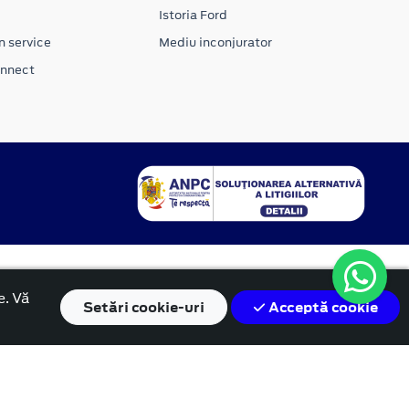
Istoria Ford
n service
Mediu inconjurator
onnect
e. Vă
Setări
cookie-uri
Acceptă cookie