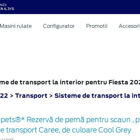
NZII
A 4.7/5
Masini rulate
Configurator
Promotii
Accesori
eme de transport la interior pentru Fiesta 2
022
>
Transport
>
Sisteme de transport la in
pets®* Rezervă de pernă pentru scaun , p
e transport Caree, de culoare Cool Grey