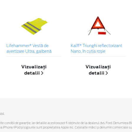
Lifehammer* Vestă de
Kalff* Triunghi reflectorizant
avertizare Ultra, galbenă
Nano, în cutia roșie
Vizualizați
Vizualizați
detalii
detalii
bil.
ferite condiții de garanție, iar detaliile acestora pot fi obținute de la dealerul dvs. Ford. Denumirea 
hone/iPod și logourile sunt proprietatea Apple Inc. Celelalte mărci și denumiri comerciale sunt 