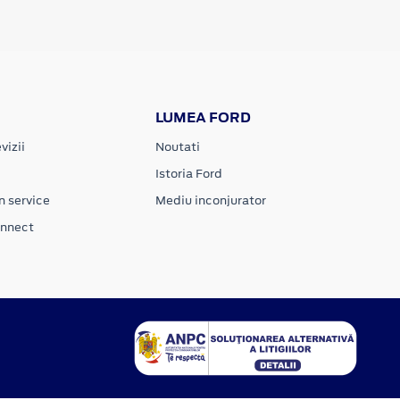
LUMEA FORD
vizii
Noutati
Istoria Ford
n service
Mediu inconjurator
onnect