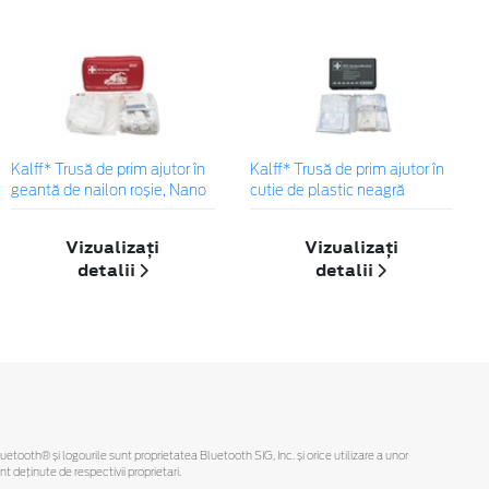
Kalff* Trusă de prim ajutor în
Kalff* Trusă de prim ajutor în
geantă de nailon roșie, Nano
cutie de plastic neagră
Vizualizați
Vizualizați
detalii
detalii
Bluetooth® și logourile sunt proprietatea Bluetooth SIG, Inc. și orice utilizare a unor
deținute de respectivii proprietari.