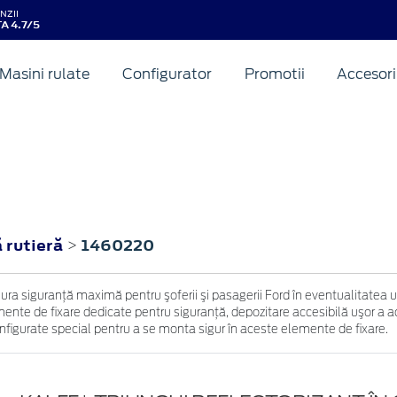
NZII
A 4.7/5
Masini rulate
Configurator
Promotii
Accesori
 rutieră
1460220
>
igura siguranţă maximă pentru şoferii şi pasagerii Ford în eventualitatea
nte de fixare dedicate pentru siguranţă, depozitare accesibilă uşor a acce
configurate special pentru a se monta sigur în aceste elemente de fixare.