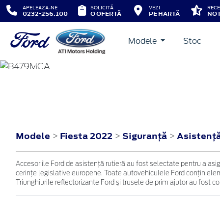
APELEAZA-NE
SOLICITĂ
VEZI
RECE
0232-256.100
O OFERTĂ
PE HARTĂ
NOT
Modele
Stoc
FIESTA
2022
Modele
Fiesta 2022
Siguranţă
Asistenţă
>
>
>
Accesoriile Ford de asistenţă rutieră au fost selectate pentru a as
cerinţe legislative europene. Toate autovehiculele Ford conţin eleme
Triunghiurile reflectorizante Ford şi trusele de prim ajutor au fost 