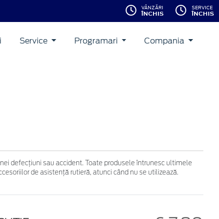
VÂNZĂRI
SERVICE
ÎNCHIS
ÎNCHIS
i
Service
Programari
Compania
 unei defecţiuni sau accident. Toate produsele întrunesc ultimele
soriilor de asistenţă rutieră, atunci când nu se utilizează.