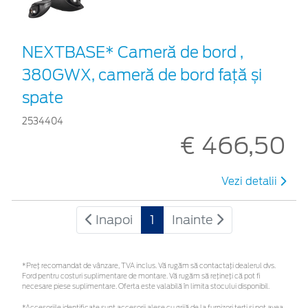
NEXTBASE* Cameră de bord ,
380GWX, cameră de bord față și
spate
2534404
€ 466,50
Vezi detalii
Inapoi
1
Inainte
*Preţ recomandat de vânzare, TVA inclus. Vă rugăm să contactaţi dealerul dvs.
Ford pentru costuri suplimentare de montare. Vă rugăm să rețineți că pot fi
necesare piese suplimentare. Oferta este valabilă în limita stocului disponibil.
*Accesoriile identificate sunt accesorii alese cu grijă de la furnizori terți și pot avea