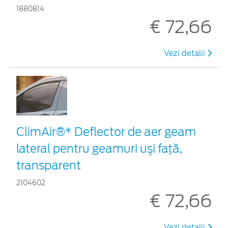
1880814
€ 72,66
Vezi detalii
ClimAir®* Deflector de aer geam
lateral pentru geamuri uşi faţă,
transparent
2104602
€ 72,66
Vezi detalii