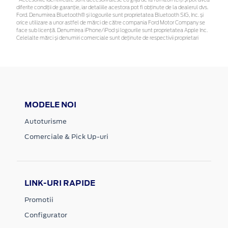
diferite condiții de garanție, iar detaliile acestora pot fi obținute de la dealerul dvs.
Ford. Denumirea Bluetooth® și logourile sunt proprietatea Bluetooth SIG, Inc. și
orice utilizare a unor astfel de mărci de către compania Ford Motor Company se
face sub licență. Denumirea iPhone/iPod și logourile sunt proprietatea Apple Inc.
Celelalte mărci și denumiri comerciale sunt deținute de respectivii proprietari
MODELE NOI
Autoturisme
Comerciale & Pick Up-uri
LINK-URI RAPIDE
Promotii
Configurator