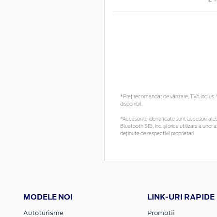
*Preţ recomandat de vânzare, TVA inclus. Vă
disponibil.
*Accesoriile identificate sunt accesorii ales
Bluetooth SIG, Inc. și orice utilizare a un
deținute de respectivii proprietari
MODELE NOI
LINK-URI RAPIDE
Autoturisme
Promotii