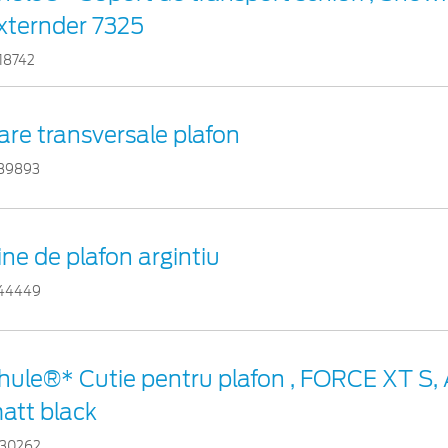
xternder 7325
18742
are transversale plafon
89893
ine de plafon argintiu
44449
hule®* Cutie pentru plafon , FORCE XT S, 
att black
30262