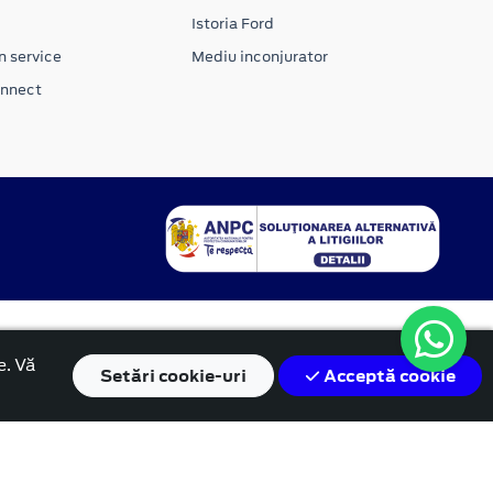
Istoria Ford
n service
Mediu inconjurator
onnect
e. Vă
Setări
cookie-uri
Acceptă cookie