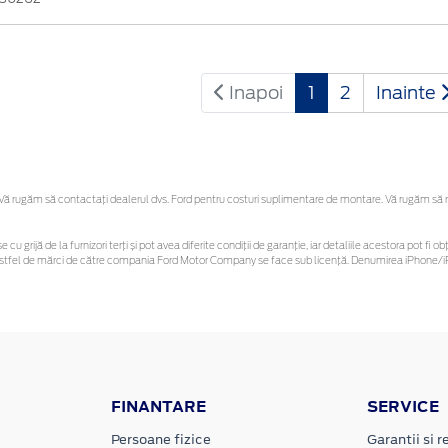
Inapoi
1
2
Inainte
 rugăm să contactaţi dealerul dvs. Ford pentru costuri suplimentare de montare. Vă rugăm să reți
e cu grijă de la furnizori terți și pot avea diferite condiții de garanție, iar detaliile acestora pot 
or astfel de mărci de către compania Ford Motor Company se face sub licență. Denumirea iPhone/iP
FINANTARE
SERVICE
Persoane fizice
Garantii si re