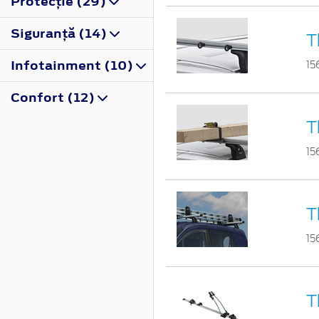
Protecţie (29)
Siguranţă (14)
T
Infotainment (10)
15
Confort (12)
T
15
T
15
T