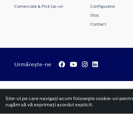
Comerciale & Pick Up-uri
Configurator
Stoc
Contact
Urmărește-ne
© 2026 ATI Motors
Termeni si conditii
Confidentialitate
Anunț începere proiect ”PNRR. Fonduri pentru România mode
Site-ul pe care navigați acum foloseşte cookie-uri pentru
platformă dezvoltată de Workleto
rugăm să vă exprimați acordul explicit.