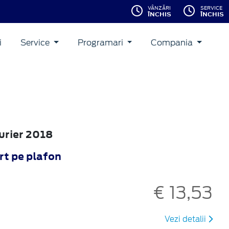
VÂNZĂRI
SERVICE
ÎNCHIS
ÎNCHIS
i
Service
Programari
Compania
ourier 2018
rt pe plafon
€ 13,53
Vezi detalii