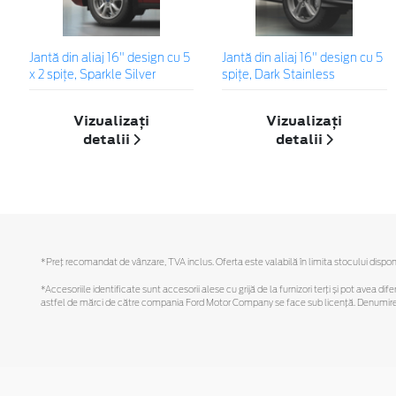
Jantă din aliaj 16" design cu 5
Jantă din aliaj 16" design cu 5
x 2 spițe, Sparkle Silver
spițe, Dark Stainless
Vizualizați
Vizualizați
detalii
detalii
*Preţ recomandat de vânzare, TVA inclus. Oferta este valabilă în limita stocului disponi
*Accesoriile identificate sunt accesorii alese cu grijă de la furnizori terți și pot avea di
astfel de mărci de către compania Ford Motor Company se face sub licență. Denumirea iP