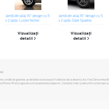
Jantă din aliaj 16" design cu 5
Jantă din aliaj 16" design cu 5
x 2 spițe, Luster Nichel
x 2 spițe, Dark Sparkle
Vizualizați
Vizualizați
detalii
detalii
bil.
ferite condiții de garanție, iar detaliile acestora pot fi obținute de la dealerul dvs. Ford. Denumirea 
hone/iPod și logourile sunt proprietatea Apple Inc. Celelalte mărci și denumiri comerciale sunt 