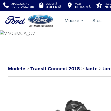
APELEAZA-NE
SOLICITĂ
VEZI
RECE
0232-256.100
O OFERTĂ
PE HARTĂ
NOT
Modele
Stoc
TRANSIT CONNECT
2018
Modele
Transit Connect 2018
Jante
Jan
>
>
>