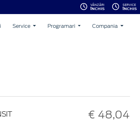
VÂNZĂRI
SERVICE
ÎNCHIS
ÎNCHIS
i
Service
Programari
Compania
€ 48,04
NSIT