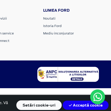
LUMEA FORD
vizii
Noutati
Istoria Ford
n service
Mediu inconjurator
onnect
e. Vă
Setări
cookie-uri
Acceptă cookie