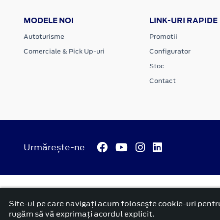
MODELE NOI
LINK-URI RAPIDE
Autoturisme
Promotii
Comerciale & Pick Up-uri
Configurator
Stoc
Contact
Urmărește-ne
© 2026 ATI Motors
Termeni si conditii
Confidentialitate
Anunț începere proiect ”PNRR. Fonduri pentru România mode
Site-ul pe care navigați acum foloseşte cookie-uri pentru
platformă dezvoltată de Workleto
rugăm să vă exprimați acordul explicit.