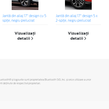
Jantă din aliaj 17" design cu 5
Jantă din aliaj 17" design 5 x
spiţe, negru prelucrat
2-spiţe, negru prelucrat
Vizualizați
Vizualizați
detalii
detalii
Bluetooth® și logourile sunt proprietatea Bluetooth SIG, Inc. și orice utilizare a unor
deținute de respectivii proprietari.