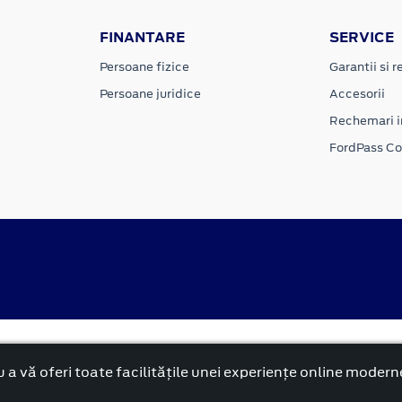
FINANTARE
SERVICE
Persoane fizice
Garantii si re
Persoane juridice
Accesorii
Rechemari i
FordPass C
Politica cookies
rnă și reformată”.
 a vă oferi toate facilitățile unei experiențe online modern