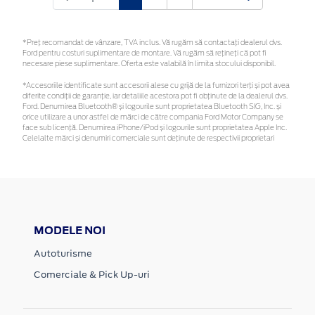
*Preţ recomandat de vânzare, TVA inclus. Vă rugăm să contactaţi dealerul dvs.
Ford pentru costuri suplimentare de montare. Vă rugăm să rețineți că pot fi
necesare piese suplimentare. Oferta este valabilă în limita stocului disponibil.
*Accesoriile identificate sunt accesorii alese cu grijă de la furnizori terți și pot avea
diferite condiții de garanție, iar detaliile acestora pot fi obținute de la dealerul dvs.
Ford. Denumirea Bluetooth® și logourile sunt proprietatea Bluetooth SIG, Inc. și
orice utilizare a unor astfel de mărci de către compania Ford Motor Company se
face sub licență. Denumirea iPhone/iPod și logourile sunt proprietatea Apple Inc.
Celelalte mărci și denumiri comerciale sunt deținute de respectivii proprietari
MODELE NOI
Autoturisme
Comerciale & Pick Up-uri