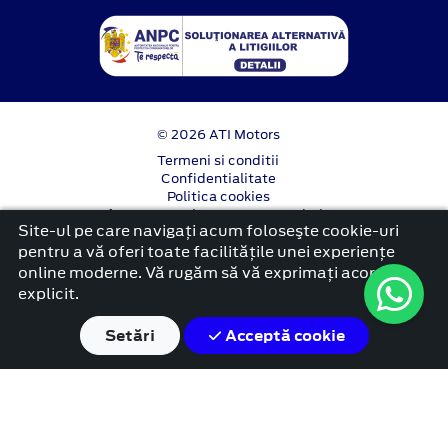
© 2026 ATI Motors
Termeni si conditii
Confidentialitate
Politica cookies
Anunț începere proiect ”PNRR. Fonduri pentru
Site-ul pe care navigați acum foloseşte cookie-uri
România modernă și reformată”.
pentru a vă oferi toate facilitățile unei experiențe
platformă dezvoltată de Workleto
online moderne. Vă rugăm să vă exprimați acordul
explicit.
Setări
Acceptă cookie