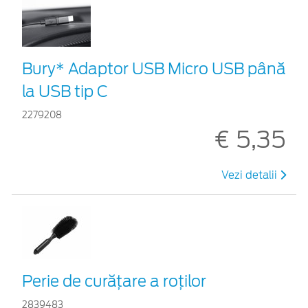
Bury* Adaptor USB Micro USB până
la USB tip C
2279208
€ 5,35
Vezi detalii
Perie de curățare a roților
2839483