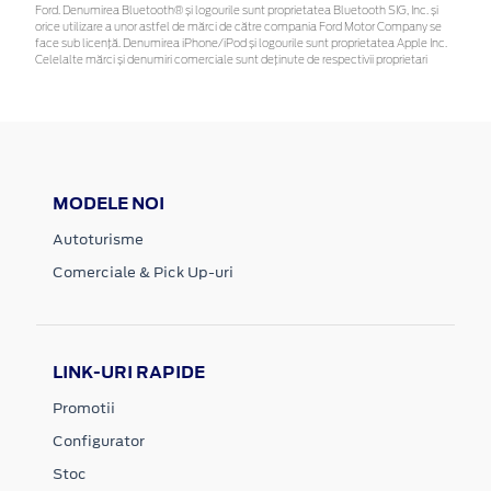
Ford. Denumirea Bluetooth® și logourile sunt proprietatea Bluetooth SIG, Inc. și
orice utilizare a unor astfel de mărci de către compania Ford Motor Company se
face sub licență. Denumirea iPhone/iPod și logourile sunt proprietatea Apple Inc.
Celelalte mărci și denumiri comerciale sunt deținute de respectivii proprietari
MODELE NOI
Autoturisme
Comerciale & Pick Up-uri
LINK-URI RAPIDE
Promotii
Configurator
Stoc