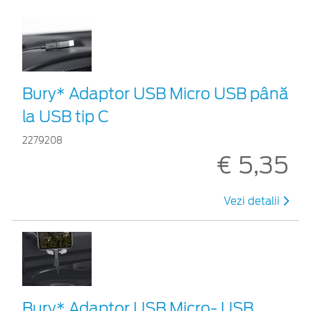
Bury* Adaptor USB Micro USB până
la USB tip C
2279208
€ 5,35
Vezi detalii
Bury* Adaptor USB Micro- USB