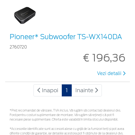
Pioneer* Subwoofer TS-WX140DA
2760720
€ 196,36
Vezi detalii
Inapoi
1
Inainte
*Preţ recomandat de vânzare, TVA inclus. Vă rugăm să contactaţi dealerul dvs.
Ford pentru costuri suplimentare de montare. Vă rugăm să rețineți că pot fi
necesare piese suplimentare. Oferta este valabilă în limita stocului disponibil.
*Accesoriile identificate sunt accesorii alese cu grijă de la furnizori terți și pot avea
diferite condiții de garanție, iar detaliile acestora pot fi obținute de la dealerul dvs.