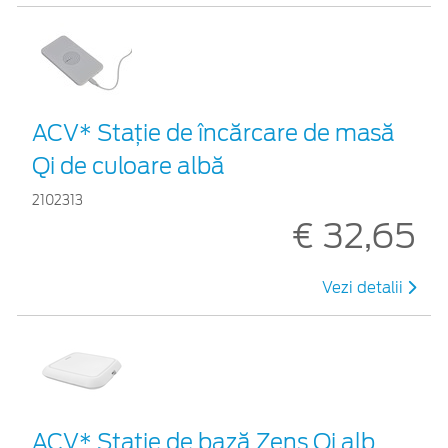
ACV* Stație de încărcare de masă
Qi de culoare albă
2102313
€ 32,65
Vezi detalii
ACV* Stație de bază Zens Qi alb