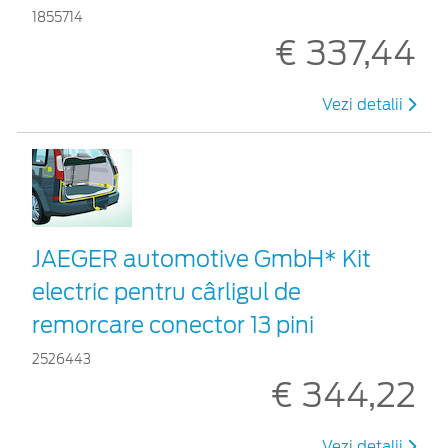
1855714
€ 337,44
Vezi detalii
JAEGER automotive GmbH* Kit
electric pentru cârligul de
remorcare conector 13 pini
2526443
€ 344,22
Vezi detalii