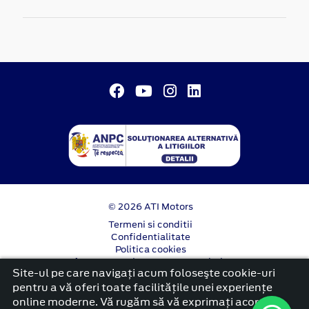
© 2026 ATI Motors
Termeni si conditii
Confidentialitate
Politica cookies
Anunț începere proiect ”PNRR. Fonduri pentru
Site-ul pe care navigați acum foloseşte cookie-uri
România modernă și reformată”.
pentru a vă oferi toate facilitățile unei experiențe
platformă dezvoltată de Workleto
online moderne. Vă rugăm să vă exprimați acordul