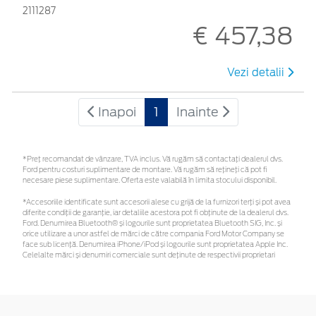
2111287
€ 457,38
Vezi detalii
Inapoi
1
Inainte
*Preţ recomandat de vânzare, TVA inclus. Vă rugăm să contactaţi dealerul dvs.
Ford pentru costuri suplimentare de montare. Vă rugăm să rețineți că pot fi
necesare piese suplimentare. Oferta este valabilă în limita stocului disponibil.
*Accesoriile identificate sunt accesorii alese cu grijă de la furnizori terți și pot avea
diferite condiții de garanție, iar detaliile acestora pot fi obținute de la dealerul dvs.
Ford. Denumirea Bluetooth® și logourile sunt proprietatea Bluetooth SIG, Inc. și
orice utilizare a unor astfel de mărci de către compania Ford Motor Company se
face sub licență. Denumirea iPhone/iPod și logourile sunt proprietatea Apple Inc.
Celelalte mărci și denumiri comerciale sunt deținute de respectivii proprietari