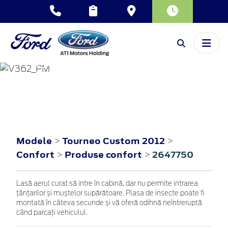
TOURNEO
CUSTOM
2012
Modele
Tourneo Custom 2012
>
>
Confort
Produse confort
2647750
>
>
Lasă aerul curat să intre în cabină, dar nu permite intrarea
țânțarilor și muștelor supărătoare. Plasa de insecte poate fi
montată în câteva secunde și vă oferă odihnă neîntreruptă
când parcați vehiculul.