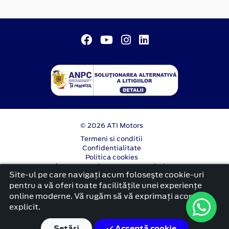
© 2026 ATI Motors
Termeni si conditii
Confidentialitate
Politica cookies
Anunț începere proiect ”PNRR. Fonduri pentru
Site-ul pe care navigați acum foloseşte cookie-uri
România modernă și reformată”.
pentru a vă oferi toate facilitățile unei experiențe
platformă dezvoltată de Workleto
online moderne. Vă rugăm să vă exprimați acordul
explicit.
Setări
Acceptă cookie