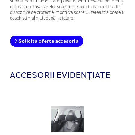
supărătoare. În timpul zilei plasele pentru insecte pot oferi și
umbră împotriva razelor soarelui și spre deosebire de alte
dispozitive de protecție împotriva soarelui, fereastra poate fi
deschisă mai mult după instalare.
Solicita oferta accesoriu
ACCESORII EVIDENȚIATE