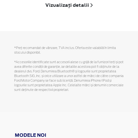
Vizualizați detalii
*Preţ recomandat de vânzare, TVA inclus. Oferta este valabilă în limita
stocului disponibil.
*Accesoriile identificate sunt accesorii alese cu grijă de la furnizori terți și pot
avea diferite condiții de garanție, iar detaliile acestora pot fi obținute de la
dealerul dvs. Ford. Denumirea Bluetooth® și logourile sunt proprietatea
Bluetooth SIG, Inc. și orice utilizare a unor astfel de mărci de către compania
Ford Motor Company se face sub licență. Denumirea iPhone/iPod și
logourile sunt proprietatea Apple Inc. Celelalte mărci și denumiri comerciale
sunt deținute de respectivii proprietari.
MODELE NOI