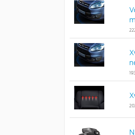
V
m
22
X
n
19
X
20
N