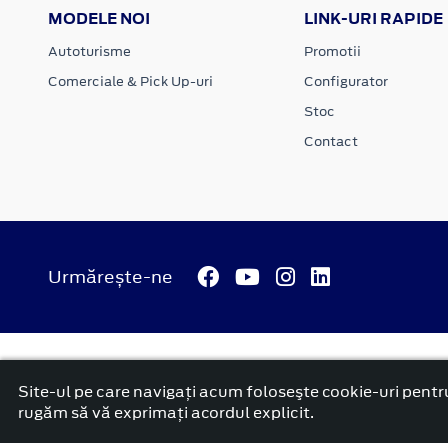
MODELE NOI
LINK-URI RAPIDE
Autoturisme
Promotii
Comerciale & Pick Up-uri
Configurator
Stoc
Contact
Urmărește-ne
© 2026 ATI Motors
Termeni si conditii
Confidentialitate
Anunț începere proiect ”PNRR. Fonduri pentru România mode
Site-ul pe care navigați acum foloseşte cookie-uri pentru
platformă dezvoltată de Workleto
rugăm să vă exprimați acordul explicit.