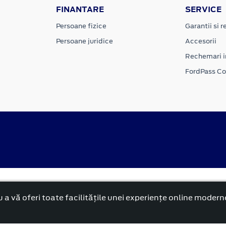
FINANTARE
SERVICE
Persoane fizice
Garantii si re
Persoane juridice
Accesorii
Rechemari i
FordPass C
Politica cookies
rnă și reformată”.
 a vă oferi toate facilitățile unei experiențe online modern