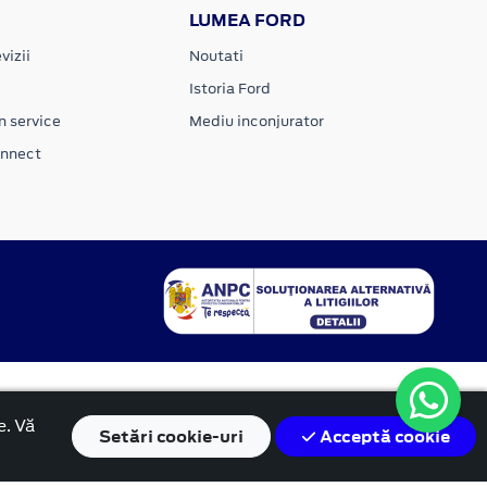
LUMEA FORD
vizii
Noutati
Istoria Ford
n service
Mediu inconjurator
onnect
e. Vă
Setări
cookie-uri
Acceptă cookie