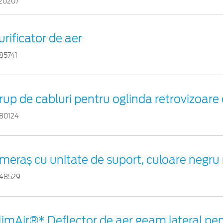
20207
urificator de aer
85741
rup de cabluri pentru oglinda retrovizoare 
80124
meraș cu unitate de suport, culoare negru
48529
limAir®* Deflector de aer geam lateral pe