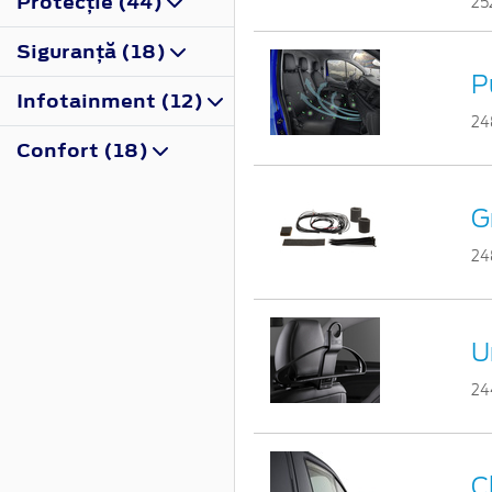
Protecţie (44)
25
Siguranţă (18)
P
Infotainment (12)
24
Confort (18)
G
24
U
24
C