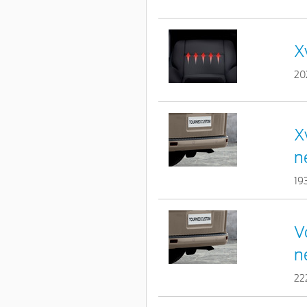
X
20
X
n
19
V
n
22