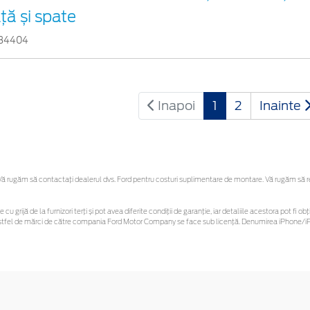
ață și spate
34404
Inapoi
1
2
Inainte
 rugăm să contactaţi dealerul dvs. Ford pentru costuri suplimentare de montare. Vă rugăm să reți
 cu grijă de la furnizori terți și pot avea diferite condiții de garanție, iar detaliile acestora pot f
or astfel de mărci de către compania Ford Motor Company se face sub licență. Denumirea iPhone/iPo