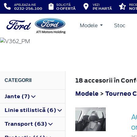
APELEAZA-NE
SOLICITĂ
VEZI
RECE
0232-256.100
O OFERTĂ
PE HARTĂ
NOT
Modele
Stoc
TOURNEO CUSTOM
2012
18 accesorii în Co
CATEGORII
Modele
>
Tourneo 
Jante (7)
Linie stilistică (6)
A
Transport (63)
o