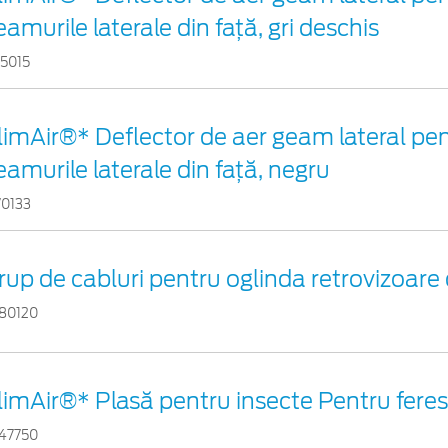
eamurile laterale din faţă, gri deschis
15015
limAir®* Deflector de aer geam lateral pe
eamurile laterale din faţă, negru
70133
rup de cabluri pentru oglinda retrovizoare 
80120
limAir®* Plasă pentru insecte Pentru ferest
47750