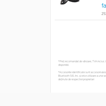
f
25
*Preţ recomandat de vânzare, TVA inclus. Vă
disponibil.
*Accesoriile identificate sunt accesorii alese
Bluetooth SIG, Inc. și orice utilizare a un
deținute de respectivii proprietari