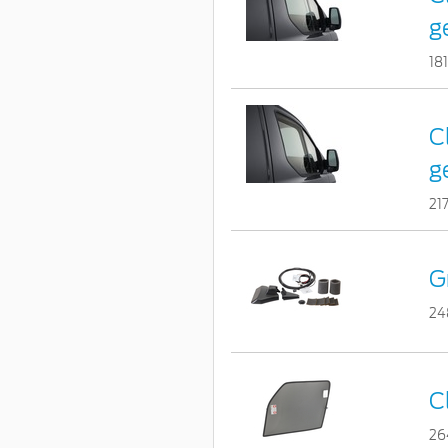
g
18
C
g
21
G
24
C
26