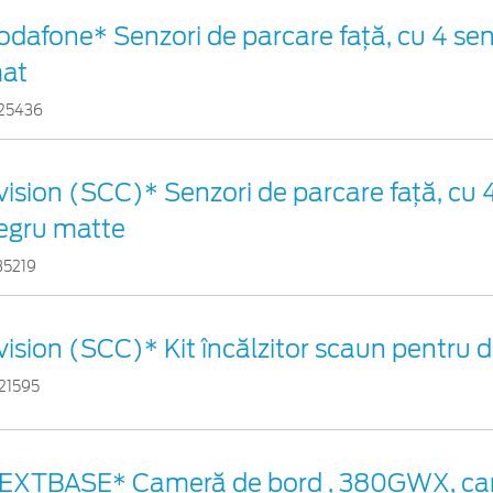
odafone* Senzori de parcare față, cu 4 sen
at
25436
vision (SCC)* Senzori de parcare faţă, cu 4
egru matte
35219
vision (SCC)* Kit încălzitor scaun pentru
21595
EXTBASE* Cameră de bord , 380GWX, ca