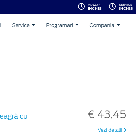
VÂNZĂRI
SERVICE
ÎNCHIS
ÎNCHIS
i
Service
Programari
Compania
€ 43,45
neagră cu
Vezi detalii