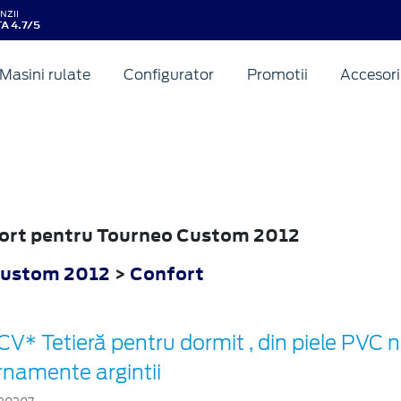
NZII
A 4.7/5
Masini rulate
Configurator
Promotii
Accesori
nfort pentru Tourneo Custom 2012
Custom 2012
>
Confort
CV* Tetieră pentru dormit , din piele PVC 
rnamente argintii