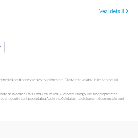
Vezi detalii
neți că pot fi necesare piese suplimentare. Oferta este valabilă în limita stocului
i obținute de la dealerul dvs. Ford. Denumirea Bluetooth® și logourile sunt proprietatea
d și logourile sunt proprietatea Apple Inc. Celelalte mărci și denumiri comerciale sunt