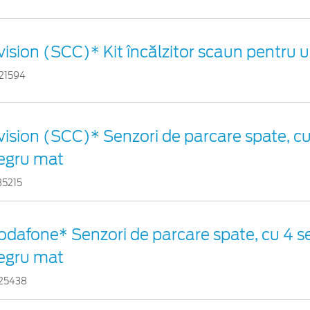
vision (SCC)* Kit încălzitor scaun pentru 
21594
vision (SCC)* Senzori de parcare spate, cu
egru mat
35215
odafone* Senzori de parcare spate, cu 4 se
egru mat
25438