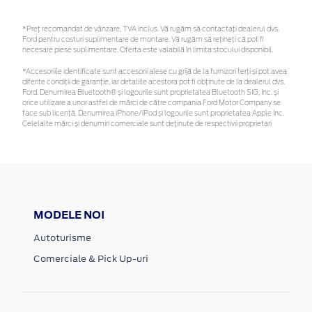
*Preţ recomandat de vânzare, TVA inclus. Vă rugăm să contactaţi dealerul dvs.
Ford pentru costuri suplimentare de montare. Vă rugăm să rețineți că pot fi
necesare piese suplimentare. Oferta este valabilă în limita stocului disponibil.
*Accesoriile identificate sunt accesorii alese cu grijă de la furnizori terți și pot avea
diferite condiții de garanție, iar detaliile acestora pot fi obținute de la dealerul dvs.
Ford. Denumirea Bluetooth® și logourile sunt proprietatea Bluetooth SIG, Inc. și
orice utilizare a unor astfel de mărci de către compania Ford Motor Company se
face sub licență. Denumirea iPhone/iPod și logourile sunt proprietatea Apple Inc.
Celelalte mărci și denumiri comerciale sunt deținute de respectivii proprietari
MODELE NOI
Autoturisme
Comerciale & Pick Up-uri