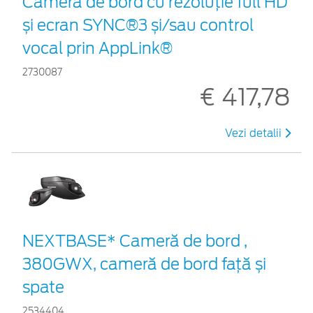
Cameră de bord cu rezoluție full HD
și ecran SYNC®3 și/sau control
vocal prin AppLink®
2730087
€ 417,78
Vezi detalii
NEXTBASE* Cameră de bord ,
380GWX, cameră de bord față și
spate
2534404