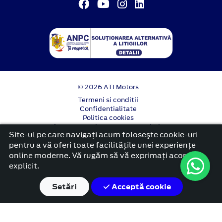
© 2026 ATI Motors
Termeni si conditii
Confidentialitate
Politica cookies
Anunț începere proiect ”PNRR. Fonduri pentru
Site-ul pe care navigați acum foloseşte cookie-uri
România modernă și reformată”.
pentru a vă oferi toate facilitățile unei experiențe
platformă dezvoltată de Workleto
online moderne. Vă rugăm să vă exprimați acordul
explicit.
Setări
Acceptă cookie