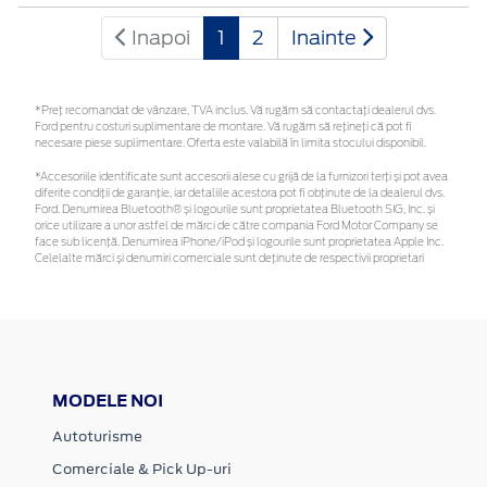
Inapoi
1
2
Inainte
*Preţ recomandat de vânzare, TVA inclus. Vă rugăm să contactaţi dealerul dvs.
Ford pentru costuri suplimentare de montare. Vă rugăm să rețineți că pot fi
necesare piese suplimentare. Oferta este valabilă în limita stocului disponibil.
*Accesoriile identificate sunt accesorii alese cu grijă de la furnizori terți și pot avea
diferite condiții de garanție, iar detaliile acestora pot fi obținute de la dealerul dvs.
Ford. Denumirea Bluetooth® și logourile sunt proprietatea Bluetooth SIG, Inc. și
orice utilizare a unor astfel de mărci de către compania Ford Motor Company se
face sub licență. Denumirea iPhone/iPod și logourile sunt proprietatea Apple Inc.
Celelalte mărci și denumiri comerciale sunt deținute de respectivii proprietari
MODELE NOI
Autoturisme
Comerciale & Pick Up-uri