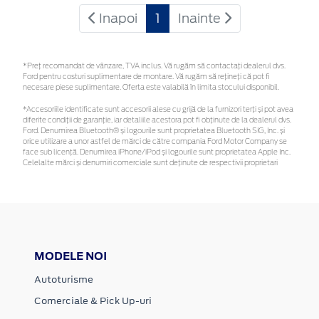
Inapoi
1
Inainte
*Preţ recomandat de vânzare, TVA inclus. Vă rugăm să contactaţi dealerul dvs.
Ford pentru costuri suplimentare de montare. Vă rugăm să rețineți că pot fi
necesare piese suplimentare. Oferta este valabilă în limita stocului disponibil.
*Accesoriile identificate sunt accesorii alese cu grijă de la furnizori terți și pot avea
diferite condiții de garanție, iar detaliile acestora pot fi obținute de la dealerul dvs.
Ford. Denumirea Bluetooth® și logourile sunt proprietatea Bluetooth SIG, Inc. și
orice utilizare a unor astfel de mărci de către compania Ford Motor Company se
face sub licență. Denumirea iPhone/iPod și logourile sunt proprietatea Apple Inc.
Celelalte mărci și denumiri comerciale sunt deținute de respectivii proprietari
MODELE NOI
Autoturisme
Comerciale & Pick Up-uri