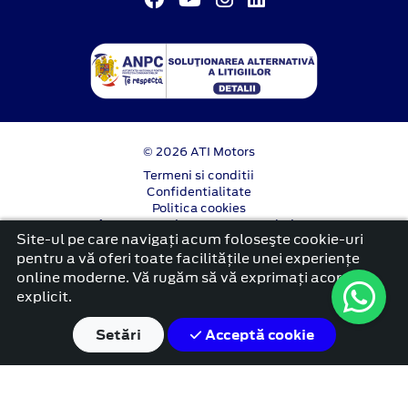
© 2026 ATI Motors
Termeni si conditii
Confidentialitate
Politica cookies
Anunț începere proiect ”PNRR. Fonduri pentru
Site-ul pe care navigați acum foloseşte cookie-uri
România modernă și reformată”.
pentru a vă oferi toate facilitățile unei experiențe
platformă dezvoltată de Workleto
online moderne. Vă rugăm să vă exprimați acordul
explicit.
Setări
Acceptă cookie