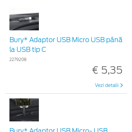
Bury* Adaptor USB Micro USB până
la USB tip C
2279208
€ 5,35
Vezi detalii
Bury* Adaptor USB Micro- USB