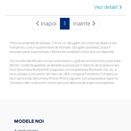
Vezi detalii
Inapoi
1
Inainte
*Preţ recomandat de vânzare, TVA inclus. Vă rugăm să contactaţi dealerul dvs.
Ford pentru costuri suplimentare de montare. Vă rugăm să rețineți că pot fi
necesare piese suplimentare. Oferta este valabilă în limita stocului disponibil.
*Accesoriile identificate sunt accesorii alese cu grijă de la furnizori terți și pot avea
diferite condiții de garanție, iar detaliile acestora pot fi obținute de la dealerul dvs.
Ford. Denumirea Bluetooth® și logourile sunt proprietatea Bluetooth SIG, Inc. și
orice utilizare a unor astfel de mărci de către compania Ford Motor Company se
face sub licență. Denumirea iPhone/iPod și logourile sunt proprietatea Apple Inc.
Celelalte mărci și denumiri comerciale sunt deținute de respectivii proprietari
MODELE NOI
Autoturisme