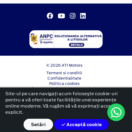
© 2026 ATI Motors
Termeni si conditii
Confidentialitate
Politica cookies
Anunț începere proiect ”PNRR. Fonduri pentru
Site-ul pe care navigați acum foloseşte cookie-uri
România modernă și reformată”.
pentru a vă oferi toate facilitățile unei experiențe
platformă dezvoltată de Workleto
online moderne. Vă rugăm să vă exprimați acordul
explicit.
Setări
Acceptă cookie