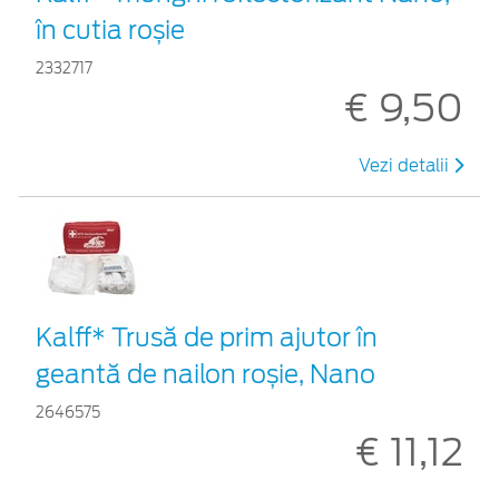
în cutia roșie
2332717
€ 9,50
Vezi detalii
Kalff* Trusă de prim ajutor în
geantă de nailon roșie, Nano
2646575
€ 11,12