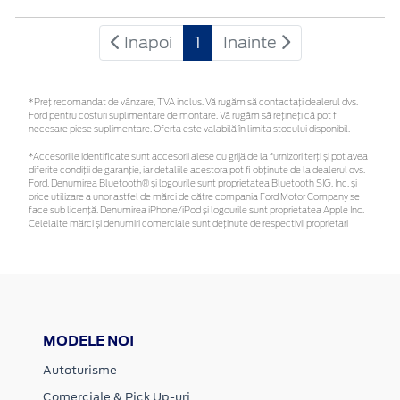
Inapoi
1
Inainte
*Preţ recomandat de vânzare, TVA inclus. Vă rugăm să contactaţi dealerul dvs.
Ford pentru costuri suplimentare de montare. Vă rugăm să rețineți că pot fi
necesare piese suplimentare. Oferta este valabilă în limita stocului disponibil.
*Accesoriile identificate sunt accesorii alese cu grijă de la furnizori terți și pot avea
diferite condiții de garanție, iar detaliile acestora pot fi obținute de la dealerul dvs.
Ford. Denumirea Bluetooth® și logourile sunt proprietatea Bluetooth SIG, Inc. și
orice utilizare a unor astfel de mărci de către compania Ford Motor Company se
face sub licență. Denumirea iPhone/iPod și logourile sunt proprietatea Apple Inc.
Celelalte mărci și denumiri comerciale sunt deținute de respectivii proprietari
MODELE NOI
Autoturisme
Comerciale & Pick Up-uri