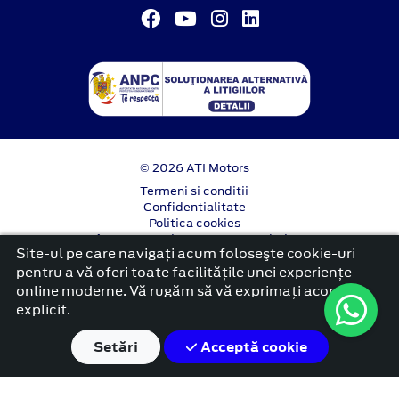
© 2026 ATI Motors
Termeni si conditii
Confidentialitate
Politica cookies
Anunț începere proiect ”PNRR. Fonduri pentru
Site-ul pe care navigați acum foloseşte cookie-uri
România modernă și reformată”.
pentru a vă oferi toate facilitățile unei experiențe
platformă dezvoltată de Workleto
online moderne. Vă rugăm să vă exprimați acordul
explicit.
Setări
Acceptă cookie