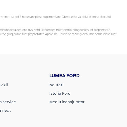
ineți că pot fi necesare piese suplimentare. Oferta este valabilă în limita stocului
 fi obținute de la dealerul dvs. Ford. Denumirea Bluetooth® și logourile sunt proprietatea
Pod și logourile sunt proprietatea Apple Inc. Celelalte mărci și denumiri comerciale sunt
LUMEA FORD
vizii
Noutati
Istoria Ford
n service
Mediu inconjurator
onnect