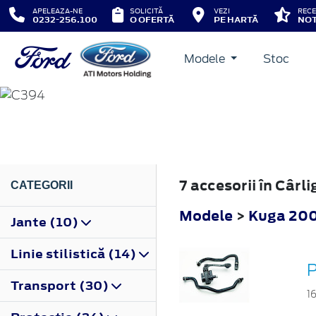
APELEAZA-NE
SOLICITĂ
VEZI
RECE
0232-256.100
O OFERTĂ
PE HARTĂ
NOT
Modele
Stoc
KUGA
2008
7 accesorii în Câr
CATEGORII
Modele
>
Kuga 20
Jante (10)
Linie stilistică (14)
Transport (30)
1