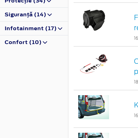
Protecţie (34)
Siguranţă (14)
F
r
Infotainment (17)
1
Confort (10)
C
p
1
K
1