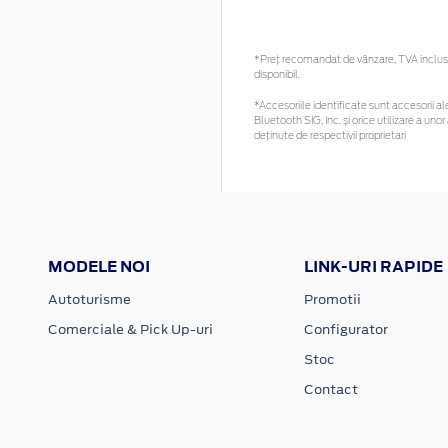
*Preţ recomandat de vânzare, TVA inclus. 
disponibil.
*Accesoriile identificate sunt accesorii ale
Bluetooth SIG, Inc. și orice utilizare a 
deținute de respectivii proprietari
MODELE NOI
LINK-URI RAPIDE
Autoturisme
Promotii
Comerciale & Pick Up-uri
Configurator
Stoc
Contact