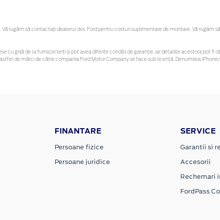
Vă rugăm să contactaţi dealerul dvs. Ford pentru costuri suplimentare de montare. Vă rugăm să reț
se cu grijă de la furnizori terți și pot avea diferite condiții de garanție, iar detaliile acestora pot
unor astfel de mărci de către compania Ford Motor Company se face sub licență. Denumirea iPhone/i
FINANTARE
SERVICE
Persoane fizice
Garantii si re
Persoane juridice
Accesorii
Rechemari i
FordPass C