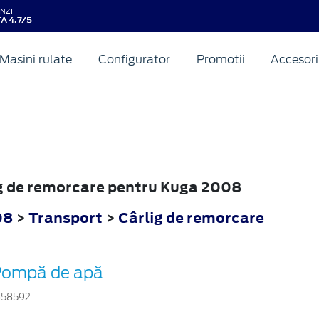
NZII
A 4.7/5
Masini rulate
Configurator
Promotii
Accesori
lig de remorcare pentru Kuga 2008
08
>
Transport
>
Cârlig de remorcare
Pompă de apă
658592