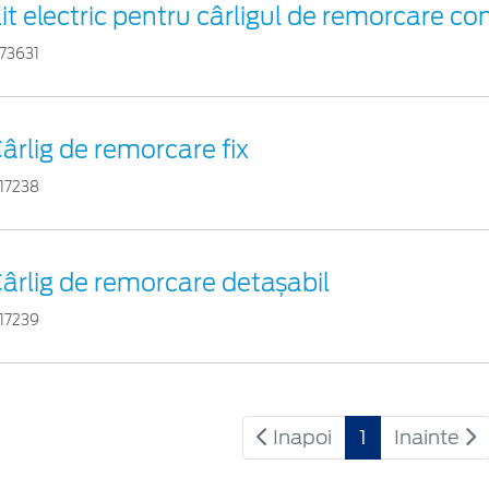
it electric pentru cârligul de remorcare con
773631
ârlig de remorcare fix
717238
ârlig de remorcare detașabil
717239
Inapoi
1
Inainte