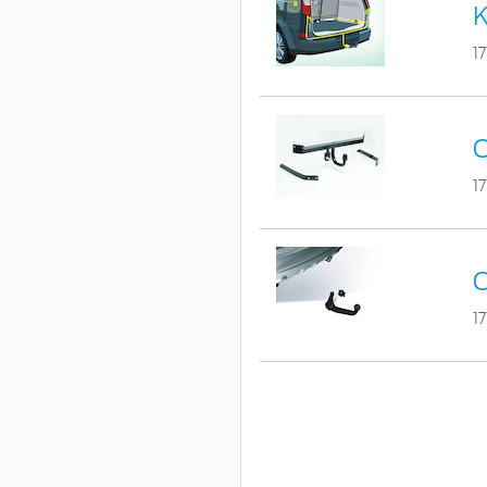
K
1
C
1
C
1