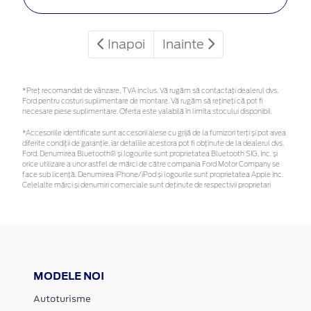
Inapoi
Inainte
*Preţ recomandat de vânzare, TVA inclus. Vă rugăm să contactaţi dealerul dvs.
Ford pentru costuri suplimentare de montare. Vă rugăm să rețineți că pot fi
necesare piese suplimentare. Oferta este valabilă în limita stocului disponibil.
*Accesoriile identificate sunt accesorii alese cu grijă de la furnizori terți și pot avea
diferite condiții de garanție, iar detaliile acestora pot fi obținute de la dealerul dvs.
Ford. Denumirea Bluetooth® și logourile sunt proprietatea Bluetooth SIG, Inc. și
orice utilizare a unor astfel de mărci de către compania Ford Motor Company se
face sub licență. Denumirea iPhone/iPod și logourile sunt proprietatea Apple Inc.
Celelalte mărci și denumiri comerciale sunt deținute de respectivii proprietari
MODELE NOI
Autoturisme