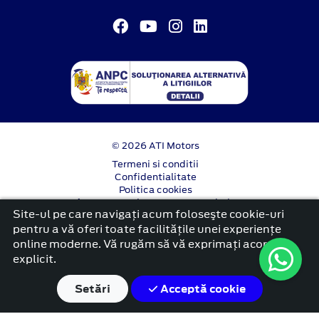
© 2026 ATI Motors
Termeni si conditii
Confidentialitate
Politica cookies
Anunț începere proiect ”PNRR. Fonduri pentru
Site-ul pe care navigați acum foloseşte cookie-uri
România modernă și reformată”.
pentru a vă oferi toate facilitățile unei experiențe
platformă dezvoltată de Workleto
online moderne. Vă rugăm să vă exprimați acordul
explicit.
Setări
Acceptă cookie