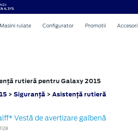
NZII
A 4.7/5
Masini rulate
Configurator
Promotii
Accesori
tenţă rutieră pentru Galaxy 2015
15
>
Siguranţă
>
Asistenţă rutieră
lff* Vestă de avertizare galbenă
1128