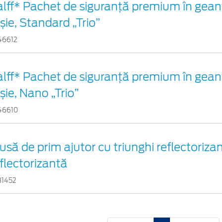
alff* Pachet de siguranţă premium în gean
șie, Standard „Trio”
46612
alff* Pachet de siguranţă premium în gean
șie, Nano „Trio”
46610
usă de prim ajutor cu triunghi reflectorizan
flectorizantă
31452