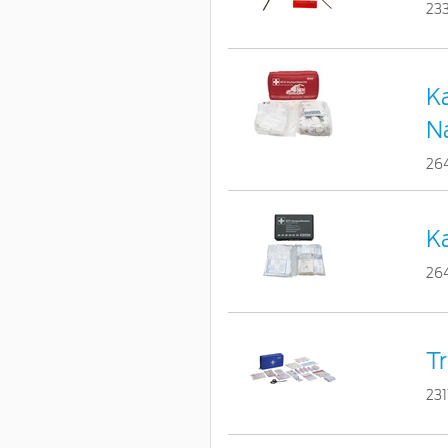
23
Ka
N
26
Ka
26
Tr
23