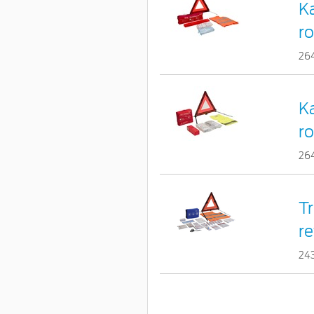
K
ro
26
K
ro
26
Tr
re
24