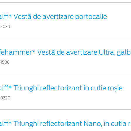
lff* Vestă de avertizare portocalie
82039
ifehammer* Vestă de avertizare Ultra, gal
71506
lff* Triunghi reflectorizant în cutie roșie
60220
lff* Triunghi reflectorizant Nano, în cutia 