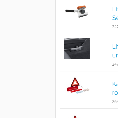
Li
S
24
L
u
24
K
r
26