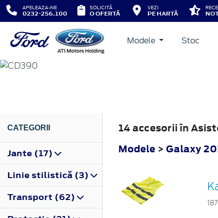
APELEAZA-NE
SOLICITĂ
VEZI
RECE
0232-256.100
O OFERTĂ
PE HARTĂ
NOT
Modele
Stoc
GALAXY
2015
14 accesorii în Asis
CATEGORII
Modele
>
Galaxy 20
Jante (17)
Linie stilistică (3)
Ka
Transport (62)
187