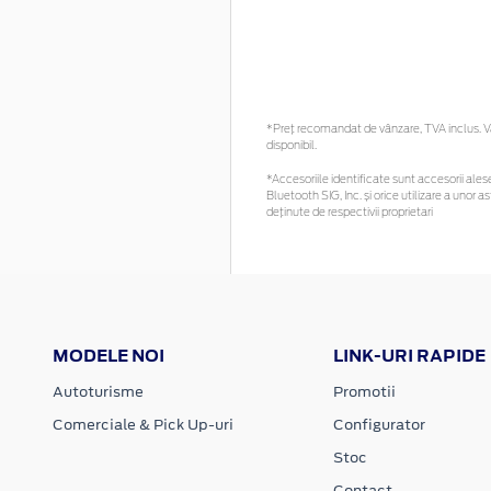
*Preţ recomandat de vânzare, TVA inclus. Vă 
disponibil.
*Accesoriile identificate sunt accesorii alese 
Bluetooth SIG, Inc. și orice utilizare a uno
deținute de respectivii proprietari
MODELE NOI
LINK-URI RAPIDE
Autoturisme
Promotii
Comerciale & Pick Up-uri
Configurator
Stoc
Contact