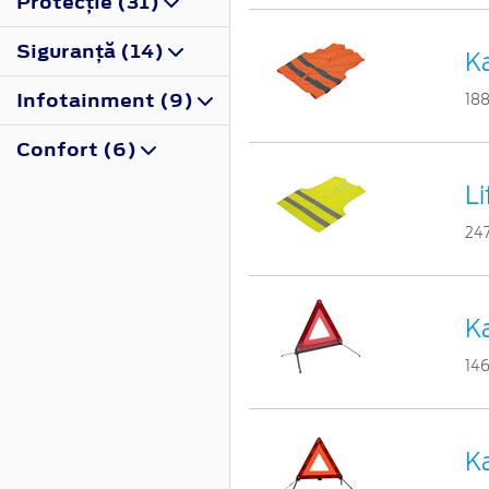
Protecţie (31)
Siguranţă (14)
Ka
Infotainment (9)
18
Confort (6)
L
24
Ka
14
Ka