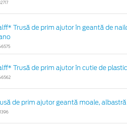
32717
lff* Trusă de prim ajutor în geantă de nail
ano
46575
lff* Trusă de prim ajutor în cutie de plasti
46562
usă de prim ajutor geantă moale, albastră
11396