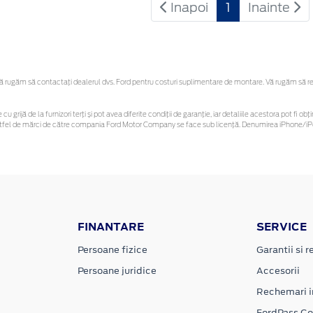
Inapoi
1
Inainte
rugăm să contactaţi dealerul dvs. Ford pentru costuri suplimentare de montare. Vă rugăm să rețin
cu grijă de la furnizori terți și pot avea diferite condiții de garanție, iar detaliile acestora pot fi
r astfel de mărci de către compania Ford Motor Company se face sub licență. Denumirea iPhone/iPo
FINANTARE
SERVICE
Persoane fizice
Garantii si re
Persoane juridice
Accesorii
Rechemari i
FordPass C