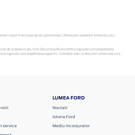
eți că pot fi necesare piese suplimentare. Oferta este valabilă în limita stocului
 obținute de la dealerul dvs. Ford. Denumirea Bluetooth® și logourile sunt proprietatea
d și logourile sunt proprietatea Apple Inc. Celelalte mărci și denumiri comerciale sunt
LUMEA FORD
vizii
Noutati
Istoria Ford
n service
Mediu inconjurator
onnect