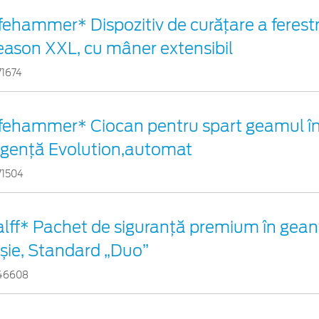
fehammer* Dispozitiv de curățare a ferestr
eason XXL, cu mâner extensibil
71674
ifehammer* Ciocan pentru spart geamul în
rgenţă Evolution,automat
71504
alff* Pachet de siguranţă premium în gean
oșie, Standard „Duo”
46608