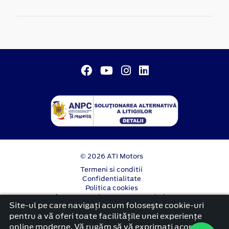
© 2026 ATI Motors
Termeni si conditii
Confidentialitate
Politica cookies
Anunț începere proiect ”PNRR. Fonduri pentru
Site-ul pe care navigați acum foloseşte cookie-uri
România modernă și reformată”.
pentru a vă oferi toate facilitățile unei experiențe
platformă dezvoltată de Workleto
online moderne. Vă rugăm să vă exprimați acordul