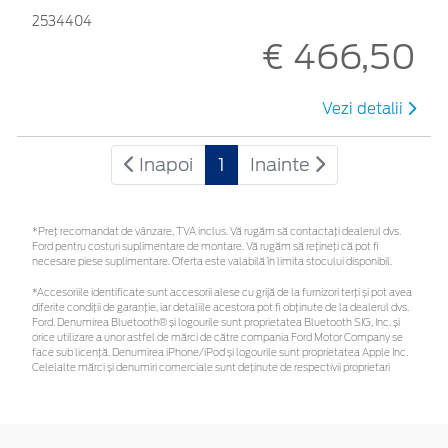
2534404
€ 466,50
Vezi detalii
Inapoi
1
Inainte
*Preţ recomandat de vânzare, TVA inclus. Vă rugăm să contactaţi dealerul dvs.
Ford pentru costuri suplimentare de montare. Vă rugăm să rețineți că pot fi
necesare piese suplimentare. Oferta este valabilă în limita stocului disponibil.
*Accesoriile identificate sunt accesorii alese cu grijă de la furnizori terți și pot avea
diferite condiții de garanție, iar detaliile acestora pot fi obținute de la dealerul dvs.
Ford. Denumirea Bluetooth® și logourile sunt proprietatea Bluetooth SIG, Inc. și
orice utilizare a unor astfel de mărci de către compania Ford Motor Company se
face sub licență. Denumirea iPhone/iPod și logourile sunt proprietatea Apple Inc.
Celelalte mărci și denumiri comerciale sunt deținute de respectivii proprietari