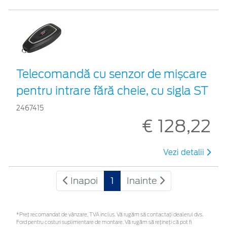
Telecomandă cu senzor de mișcare
pentru intrare fără cheie, cu sigla ST
2467415
€ 128,22
Vezi detalii
Inapoi
1
Inainte
*Preţ recomandat de vânzare, TVA inclus. Vă rugăm să contactaţi dealerul dvs.
Ford pentru costuri suplimentare de montare. Vă rugăm să rețineți că pot fi