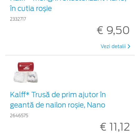
în cutia roșie
2332717
€ 9,50
Vezi detalii
Kalff* Trusă de prim ajutor în
geantă de nailon roșie, Nano
2646575
€ 11,12