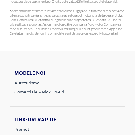
necesare piese suplimentare. Oferta este valabilă în limita stocului disponibil.
*Accesoriile identificate sunt accesorii alese cu grijă de la furnizori terți și pot avea
diferite condiții de garanție, iar detaliile acestora pot fi obținute de la dealerul dvs.
Ford. Denumirea Bluetooth® și logourile sunt proprietatea Bluetooth SIG, Inc. și
orice utilizare a unor astfel de mărci de către compania Ford Motor Company se
face sub licență. Denumirea iPhone/iPod și logourile sunt proprietatea Apple Inc.
Celelalte mărci și denumiri comerciale sunt deținute de respectivii proprietari
MODELE NOI
Autoturisme
Comerciale & Pick Up-uri
LINK-URI RAPIDE
Promotii