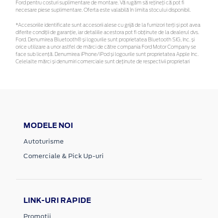
Ford pentru costuri suplimentare de montare. Vă rugăm să rețineți că pot fi
necesare piese suplimentare. Oferta este valabilă în limita stocului disponibil.
*Accesoriile identificate sunt accesorii alese cu grijă de la furnizori terți și pot avea
diferite condiții de garanție, iar detaliile acestora pot fi obținute de la dealerul dvs.
Ford. Denumirea Bluetooth® și logourile sunt proprietatea Bluetooth SIG, Inc. și
orice utilizare a unor astfel de mărci de către compania Ford Motor Company se
face sub licență. Denumirea iPhone/iPod și logourile sunt proprietatea Apple Inc.
Celelalte mărci și denumiri comerciale sunt deținute de respectivii proprietari
MODELE NOI
Autoturisme
Comerciale & Pick Up-uri
LINK-URI RAPIDE
Promotii