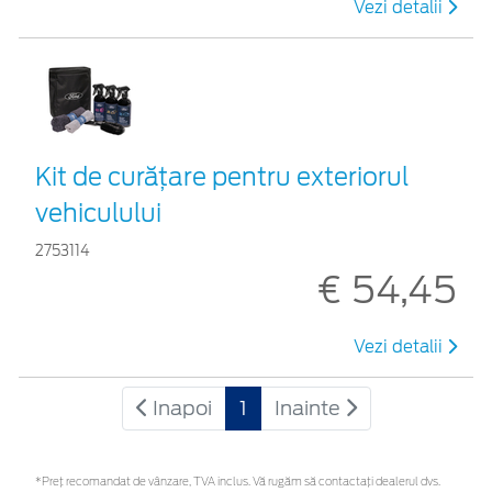
Vezi detalii
Kit de curățare pentru exteriorul
vehiculului
2753114
€ 54,45
Vezi detalii
Inapoi
1
Inainte
*Preţ recomandat de vânzare, TVA inclus. Vă rugăm să contactaţi dealerul dvs.