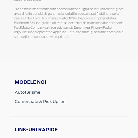
*Accesoriile identificate sunt accesorii alese cu grijă de la furnizori terți și pot
avea diferite condiții de garanție, iar detaliile acestora pot fi obținute de la
dealerul dvs. Ford. Denumirea Bluetooth® și logourile sunt proprietatea
Bluetooth SIG, Inc. și orice utilizare a unor astfel de mărci de către compania
Ford Motor Company se face sub licență. Denumirea iPhone/iPod și
logourile sunt proprietatea Apple Inc. Celelalte mărci și denumiri comerciale
sunt deținute de respectivii proprietari.
MODELE NOI
Autoturisme
Comerciale & Pick Up-uri
LINK-URI RAPIDE