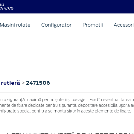
NZII
A 4.7/5
Masini rulate
Configurator
Promotii
Accesori
 rutieră
2471506
>
igura siguranţă maximă pentru şoferii şi pasagerii Ford în eventualitatea
nte de fixare dedicate pentru siguranţă, depozitare accesibilă uşor a acce
configurate special pentru a se monta sigur în aceste elemente de fixare.