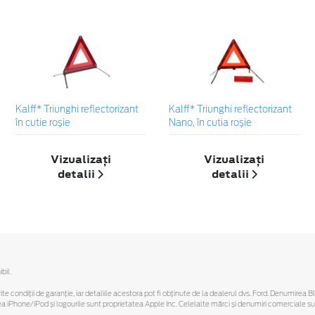
Kalff* Triunghi reflectorizant
Kalff* Triunghi reflectorizant
în cutie roșie
Nano, în cutia roșie
Vizualizați
Vizualizați
detalii
detalii
bil.
ferite condiții de garanție, iar detaliile acestora pot fi obținute de la dealerul dvs. Ford. Denumirea 
hone/iPod și logourile sunt proprietatea Apple Inc. Celelalte mărci și denumiri comerciale sunt 