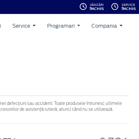
VÂNZĂRI
SERVICE
ÎNCHIS
ÎNCHIS
i
Service
Programari
Compania
 unei defecţiuni sau accident. Toate produsele întrunesc ultimele
soriilor de asistenţă rutieră, atunci când nu se utilizează.