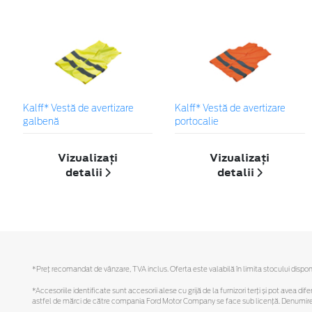
Kalff* Vestă de avertizare
Kalff* Vestă de avertizare
galbenă
portocalie
Vizualizați
Vizualizați
detalii
detalii
*Preţ recomandat de vânzare, TVA inclus. Oferta este valabilă în limita stocului disponi
*Accesoriile identificate sunt accesorii alese cu grijă de la furnizori terți și pot avea di
astfel de mărci de către compania Ford Motor Company se face sub licență. Denumirea iP