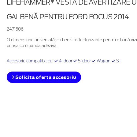
LIFEHAMMER* VESTĂ DE AVERTIZARE U
GALBENĂ PENTRU FORD FOCUS 2014
2471506
O dimensiune universală, cu benzi reflectorizante pentru o bună vizi
prinsă cu o bandă adezivă.
Accesoriu compatibil cu:
4-door
5-door
Wagon
ST
Solicita oferta accesoriu