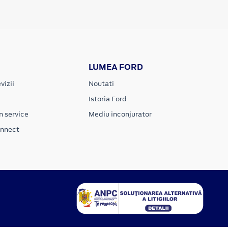
LUMEA FORD
vizii
Noutati
Istoria Ford
n service
Mediu inconjurator
onnect