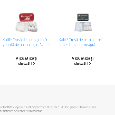
Kalff* Trusă de prim ajutor în
Kalff* Trusă de prim ajutor în
geantă de nailon roșie, Nano
cutie de plastic neagră
Vizualizați
Vizualizați
detalii
detalii
Bluetooth® și logourile sunt proprietatea Bluetooth SIG, Inc. și orice utilizare a unor
deținute de respectivii proprietari.