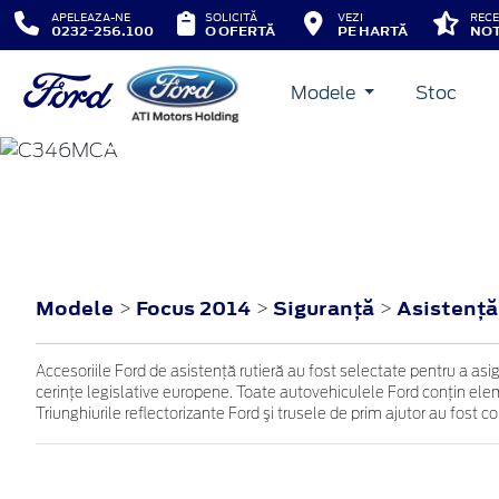
APELEAZA-NE
SOLICITĂ
VEZI
RECE
0232-256.100
O OFERTĂ
PE HARTĂ
NOT
Modele
Stoc
FOCUS
2014
Modele
Focus 2014
Siguranţă
Asistenţă
>
>
>
Accesoriile Ford de asistenţă rutieră au fost selectate pentru a as
cerinţe legislative europene. Toate autovehiculele Ford conţin eleme
Triunghiurile reflectorizante Ford şi trusele de prim ajutor au fost 