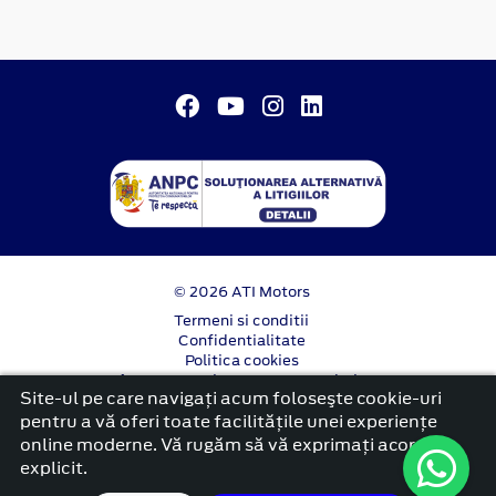
© 2026 ATI Motors
Termeni si conditii
Confidentialitate
Politica cookies
Anunț începere proiect ”PNRR. Fonduri pentru
Site-ul pe care navigați acum foloseşte cookie-uri
România modernă și reformată”.
pentru a vă oferi toate facilitățile unei experiențe
platformă dezvoltată de Workleto
online moderne. Vă rugăm să vă exprimați acordul
explicit.