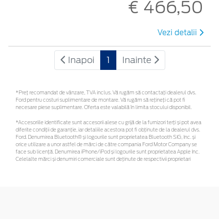
€ 466,50
Vezi detalii
Inapoi
1
Inainte
*Preţ recomandat de vânzare, TVA inclus. Vă rugăm să contactaţi dealerul dvs.
Ford pentru costuri suplimentare de montare. Vă rugăm să rețineți că pot fi
necesare piese suplimentare. Oferta este valabilă în limita stocului disponibil.
*Accesoriile identificate sunt accesorii alese cu grijă de la furnizori terți și pot avea
diferite condiții de garanție, iar detaliile acestora pot fi obținute de la dealerul dvs.
Ford. Denumirea Bluetooth® și logourile sunt proprietatea Bluetooth SIG, Inc. și
orice utilizare a unor astfel de mărci de către compania Ford Motor Company se
face sub licență. Denumirea iPhone/iPod și logourile sunt proprietatea Apple Inc.
Celelalte mărci și denumiri comerciale sunt deținute de respectivii proprietari