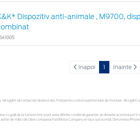
K&K* Dispozitiv anti-animale , M9700, disp
combinat
541005
Inapoi
1
Inainte
Vă rugăm să contactaţi dealerul dvs. Ford pentru costuri suplimentare de montare. Vă rugăm să re
ese cu grijă de la furnizori terți și pot avea diferite condiții de garanție, iar detaliile acestora po
unor astfel de mărci de către compania Ford Motor Company se face sub licență. Denumirea iPhone/