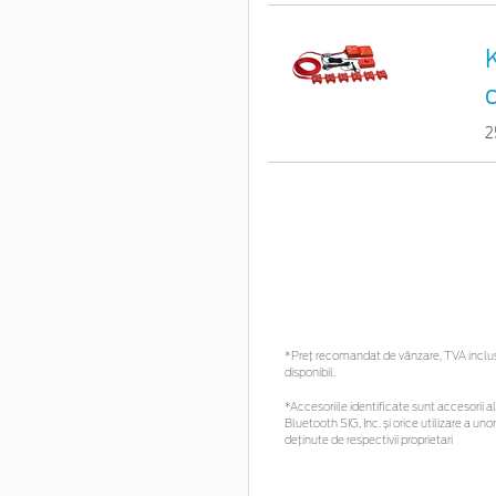
2
*Preţ recomandat de vânzare, TVA inclus. 
disponibil.
*Accesoriile identificate sunt accesorii al
Bluetooth SIG, Inc. și orice utilizare a 
deținute de respectivii proprietari