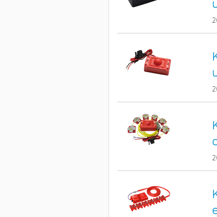
2
2
2