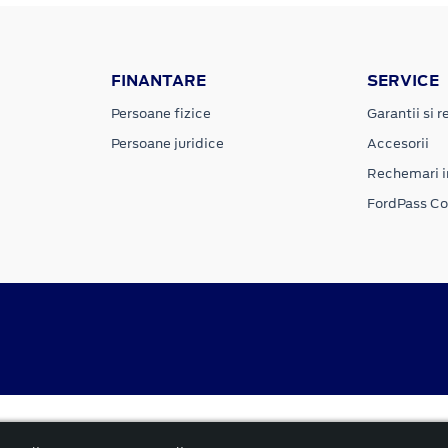
FINANTARE
SERVICE
Persoane fizice
Garantii si re
Persoane juridice
Accesorii
Rechemari i
FordPass C
Politica cookies
rnă și reformată”.