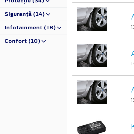
Protecţie (34)
Siguranţă (14)
Infotainment (18)
1
Confort (10)
1
1