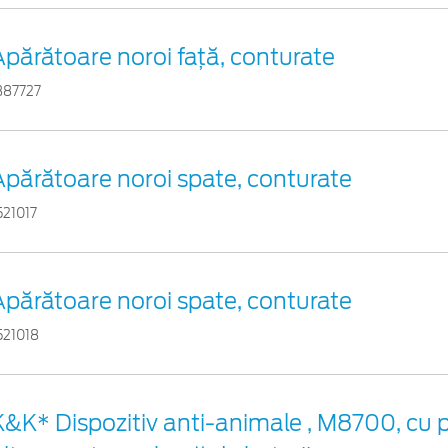
Apărătoare noroi faţă, conturate
387727
Apărătoare noroi spate, conturate
521017
Apărătoare noroi spate, conturate
521018
K&K* Dispozitiv anti-animale , M8700, cu p