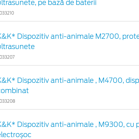
ultrasunete, pe bază de baterii
033210
K&K* Dispozitiv anti-animale M2700, prote
ultrasunete
033207
K&K* Dispozitiv anti-animale , M4700, disp
combinat
033208
K&K* Dispozitiv anti-animale , M9300, cu p
electroșoc