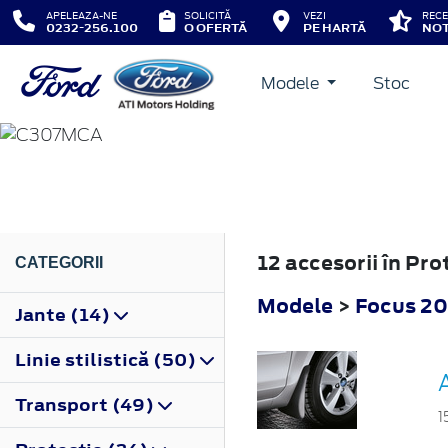
APELEAZA-NE
SOLICITĂ
VEZI
RECE
0232-256.100
O OFERTĂ
PE HARTĂ
NOT
Modele
Stoc
FOCUS
2008
12 accesorii în Pr
CATEGORII
Modele
>
Focus 2
Jante (14)
Linie stilistică (50)
Transport (49)
1