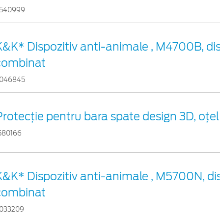
540999
K&K* Dispozitiv anti-animale , M4700B, dis
combinat
046845
Protecţie pentru bara spate design 3D, oţel
580166
K&K* Dispozitiv anti-animale , M5700N, dis
combinat
033209