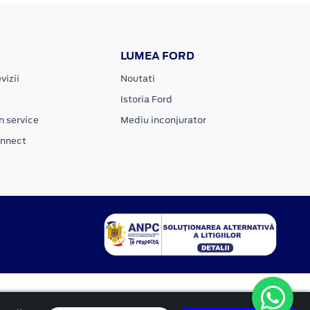
LUMEA FORD
vizii
Noutati
Istoria Ford
n service
Mediu inconjurator
onnect