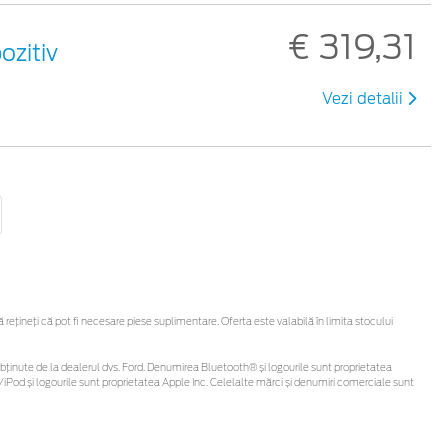
€ 319,31
ozitiv
Vezi detalii
țineți că pot fi necesare piese suplimentare. Oferta este valabilă în limita stocului
t fi obținute de la dealerul dvs. Ford. Denumirea Bluetooth® și logourile sunt proprietatea
iPod și logourile sunt proprietatea Apple Inc. Celelalte mărci și denumiri comerciale sunt