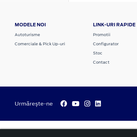
MODELE NOI
LINK-URI RAPIDE
Autoturisme
Promotii
Comerciale & Pick Up-uri
Configurator
Stoc
Contact
Urmărește-ne
© 2026 ATI Motors
Termeni si conditii
Confidentialitate
Anunț începere proiect ”PNRR. Fonduri pentru România mode