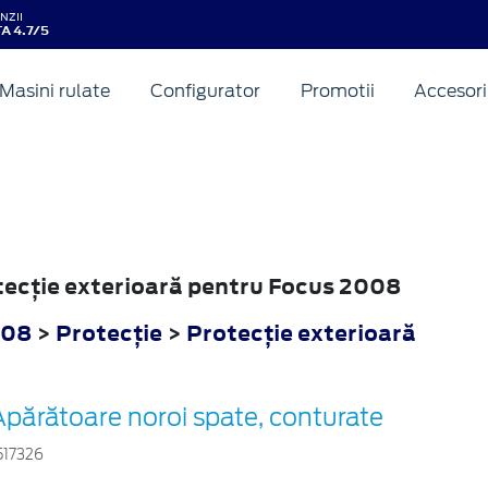
NZII
A 4.7/5
Masini rulate
Configurator
Promotii
Accesori
otecţie exterioară pentru Focus 2008
008
>
Protecţie
>
Protecţie exterioară
Apărătoare noroi spate, conturate
517326