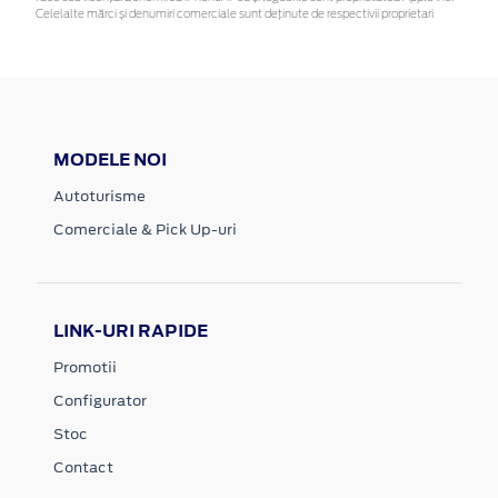
Celelalte mărci și denumiri comerciale sunt deținute de respectivii proprietari
MODELE NOI
Autoturisme
Comerciale & Pick Up-uri
LINK-URI RAPIDE
Promotii
Configurator
Stoc
Contact