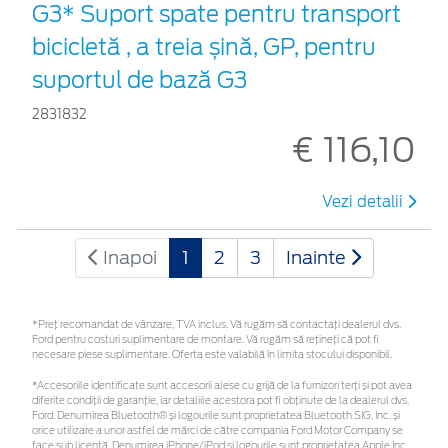
G3* Suport spate pentru transport
bicicletă , a treia șină, GP, pentru
suportul de bază G3
2831832
€ 116,10
Vezi detalii
Inapoi
1
2
3
Inainte
*Preţ recomandat de vânzare, TVA inclus. Vă rugăm să contactaţi dealerul dvs.
Ford pentru costuri suplimentare de montare. Vă rugăm să rețineți că pot fi
necesare piese suplimentare. Oferta este valabilă în limita stocului disponibil.
*Accesoriile identificate sunt accesorii alese cu grijă de la furnizori terți și pot avea
diferite condiții de garanție, iar detaliile acestora pot fi obținute de la dealerul dvs.
Ford. Denumirea Bluetooth® și logourile sunt proprietatea Bluetooth SIG, Inc. și
orice utilizare a unor astfel de mărci de către compania Ford Motor Company se
face sub licență. Denumirea iPhone/iPod și logourile sunt proprietatea Apple Inc.