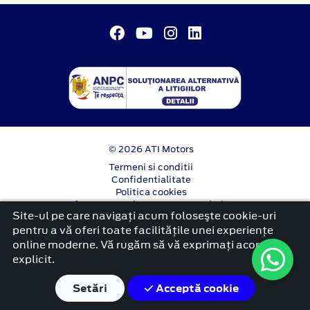
© 2026 ATI Motors
Termeni si conditii
Confidentialitate
Politica cookies
Anunț începere proiect ”PNRR. Fonduri pentru
Site-ul pe care navigați acum foloseşte cookie-uri
România modernă și reformată”.
pentru a vă oferi toate facilitățile unei experiențe
platformă dezvoltată de Workleto
online moderne. Vă rugăm să vă exprimați acordul
explicit.
Setări
Acceptă cookie