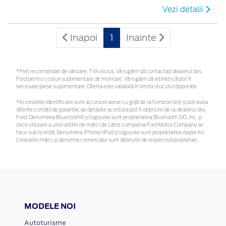
Vezi detalii
Inapoi
1
Inainte
*Preţ recomandat de vânzare, TVA inclus. Vă rugăm să contactaţi dealerul dvs.
Ford pentru costuri suplimentare de montare. Vă rugăm să rețineți că pot fi
necesare piese suplimentare. Oferta este valabilă în limita stocului disponibil.
*Accesoriile identificate sunt accesorii alese cu grijă de la furnizori terți și pot avea
diferite condiții de garanție, iar detaliile acestora pot fi obținute de la dealerul dvs.
Ford. Denumirea Bluetooth® și logourile sunt proprietatea Bluetooth SIG, Inc. și
orice utilizare a unor astfel de mărci de către compania Ford Motor Company se
face sub licență. Denumirea iPhone/iPod și logourile sunt proprietatea Apple Inc.
Celelalte mărci și denumiri comerciale sunt deținute de respectivii proprietari
MODELE NOI
Autoturisme