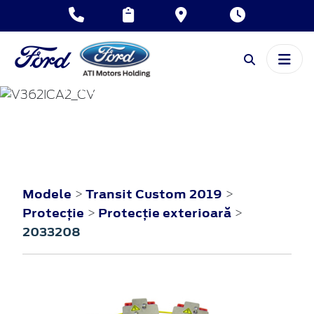
TRANSIT CUSTOM
2019
Modele
Transit Custom 2019
>
>
Protecţie
Protecţie exterioară
>
>
2033208