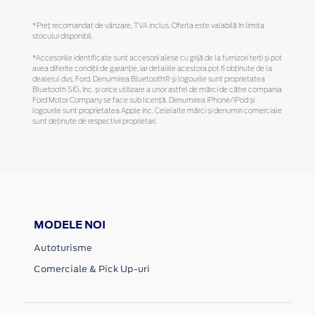
*Preţ recomandat de vânzare, TVA inclus. Oferta este valabilă în limita
stocului disponibil.
*Accesoriile identificate sunt accesorii alese cu grijă de la furnizori terți și pot
avea diferite condiții de garanție, iar detaliile acestora pot fi obținute de la
dealerul dvs. Ford. Denumirea Bluetooth® și logourile sunt proprietatea
Bluetooth SIG, Inc. și orice utilizare a unor astfel de mărci de către compania
Ford Motor Company se face sub licență. Denumirea iPhone/iPod și
logourile sunt proprietatea Apple Inc. Celelalte mărci și denumiri comerciale
sunt deținute de respectivii proprietari.
MODELE NOI
Autoturisme
Comerciale & Pick Up-uri