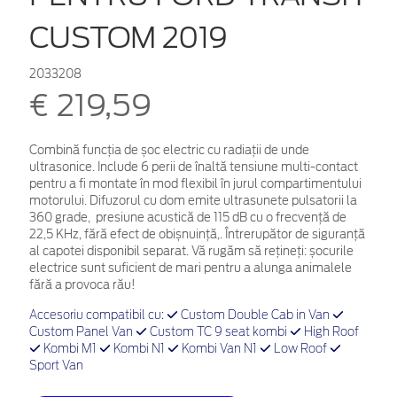
CUSTOM 2019
2033208
€ 219,59
Combină funcția de șoc electric cu radiații de unde
ultrasonice. Include 6 perii de înaltă tensiune multi-contact
pentru a fi montate în mod flexibil în jurul compartimentului
motorului. Difuzorul cu dom emite ultrasunete pulsatorii la
360 grade, presiune acustică de 115 dB cu o frecvență de
22,5 KHz, fără efect de obișnuință,.
Întrerupător de siguranță
al capotei disponibil separat. Vă rugăm să rețineți: șocurile
electrice sunt suficient de mari pentru a alunga animalele
fără a provoca rău!
Accesoriu compatibil cu:
Custom Double Cab in Van
Custom Panel Van
Custom TC 9 seat kombi
High Roof
Kombi M1
Kombi N1
Kombi Van N1
Low Roof
Sport Van