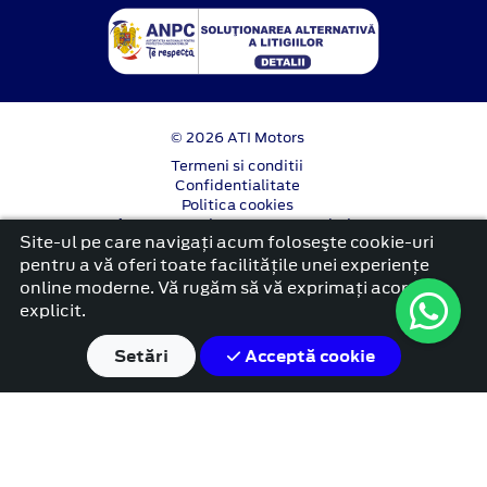
© 2026 ATI Motors
Termeni si conditii
Confidentialitate
Politica cookies
Anunț începere proiect ”PNRR. Fonduri pentru
Site-ul pe care navigați acum foloseşte cookie-uri
România modernă și reformată”.
pentru a vă oferi toate facilitățile unei experiențe
platformă dezvoltată de Workleto
online moderne. Vă rugăm să vă exprimați acordul
explicit.
Setări
Acceptă cookie