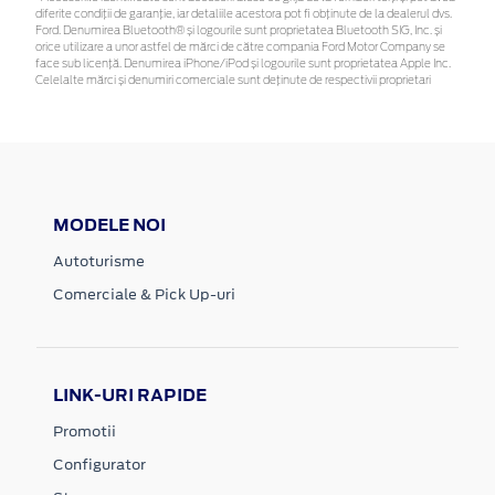
diferite condiții de garanție, iar detaliile acestora pot fi obținute de la dealerul dvs.
Ford. Denumirea Bluetooth® și logourile sunt proprietatea Bluetooth SIG, Inc. și
orice utilizare a unor astfel de mărci de către compania Ford Motor Company se
face sub licență. Denumirea iPhone/iPod și logourile sunt proprietatea Apple Inc.
Celelalte mărci și denumiri comerciale sunt deținute de respectivii proprietari
MODELE NOI
Autoturisme
Comerciale & Pick Up-uri
LINK-URI RAPIDE
Promotii
Configurator