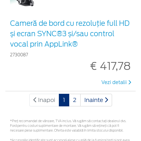
Cameră de bord cu rezoluție full HD
și ecran SYNC®3 și/sau control
vocal prin AppLink®
2730087
€ 417,78
Vezi detalii
Inapoi
1
2
Inainte
*Preţ recomandat de vânzare, TVA inclus. Vă rugăm să contactaţi dealerul dvs.
Ford pentru costuri suplimentare de montare. Vă rugăm să rețineți că pot fi
necesare piese suplimentare. Oferta este valabilă în limita stocului disponibil.
*Accesoriile identificate sunt accesorii alese cu grijă de la furnizori terți și pot avea