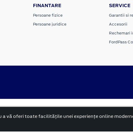
FINANTARE
SERVICE
Persoane fizice
Garantii si re
Persoane juridice
Accesorii
Rechemari i
FordPass C
Politica cookies
rnă și reformată”.
 a vă oferi toate facilitățile unei experiențe online modern