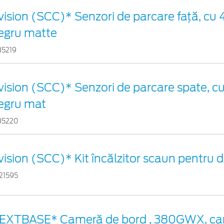
vision (SCC)* Senzori de parcare faţă, cu 4
egru matte
35219
vision (SCC)* Senzori de parcare spate, cu 
egru mat
35220
vision (SCC)* Kit încălzitor scaun pentru
21595
EXTBASE* Cameră de bord , 380GWX, ca