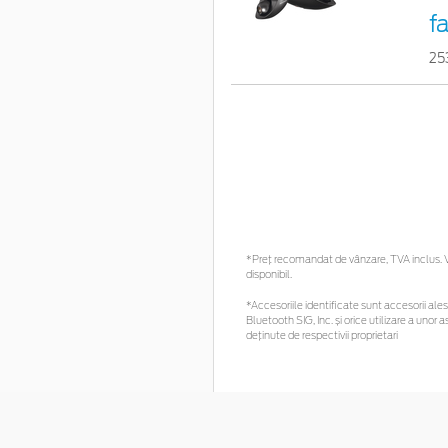
f
25
*Preţ recomandat de vânzare, TVA inclus. Vă
disponibil.
*Accesoriile identificate sunt accesorii alese
Bluetooth SIG, Inc. și orice utilizare a un
deținute de respectivii proprietari