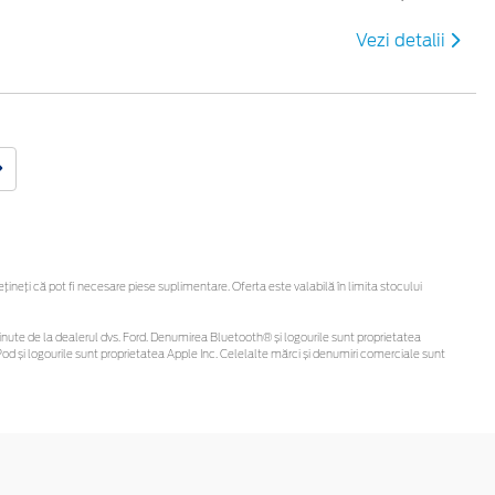
Vezi detalii
neți că pot fi necesare piese suplimentare. Oferta este valabilă în limita stocului
i obținute de la dealerul dvs. Ford. Denumirea Bluetooth® și logourile sunt proprietatea
d și logourile sunt proprietatea Apple Inc. Celelalte mărci și denumiri comerciale sunt