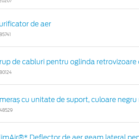
20207
urificator de aer
85741
rup de cabluri pentru oglinda retrovizoare 
80124
meraș cu unitate de suport, culoare negru
48529
limAir®* Deflector de aer geam lateral pe