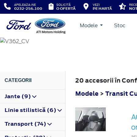
APELEAZA-NE
SOLICITĂ
VEZI
RECE
0232-256.100
O OFERTĂ
PE HARTĂ
NOT
Modele
Stoc
TRANSIT CUSTOM
2012
20 accesorii în Con
CATEGORII
Modele
>
Transit C
Jante (9)
Linie stilistică (6)
A
Transport (74)
o