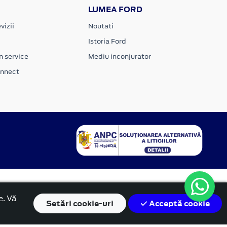
LUMEA FORD
vizii
Noutati
Istoria Ford
n service
Mediu inconjurator
onnect
e. Vă
Setări
cookie-uri
Acceptă cookie