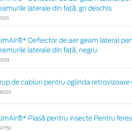
eamurile laterale din faţă, gri deschis
15015
limAir®* Deflector de aer geam lateral pe
eamurile laterale din faţă, negru
70133
rup de cabluri pentru oglinda retrovizoare 
80120
limAir®* Plasă pentru insecte Pentru ferest
47750