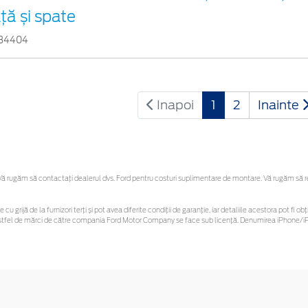
ață și spate
34404
Inapoi
1
2
Inainte
 rugăm să contactaţi dealerul dvs. Ford pentru costuri suplimentare de montare. Vă rugăm să reți
 cu grijă de la furnizori terți și pot avea diferite condiții de garanție, iar detaliile acestora pot f
or astfel de mărci de către compania Ford Motor Company se face sub licență. Denumirea iPhone/iPo