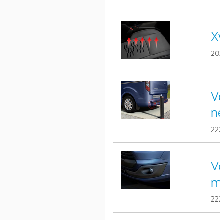
X
20
V
n
22
V
m
22