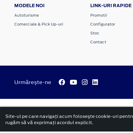
MODELE NOI
LINK-URI RAPIDE
Autoturisme
Promotii
Comerciale & Pick Up-uri
Configurator
Stoc
Contact
Urmărește-ne
© 2026 ATI Motors
Termeni si conditii
Confidentialitate
Anunț începere proiect ”PNRR. Fonduri pentru România mode
Site-ul pe care navigați acum foloseşte cookie-uri pentru
platformă dezvoltată de Workleto
rugăm să vă exprimați acordul explicit.