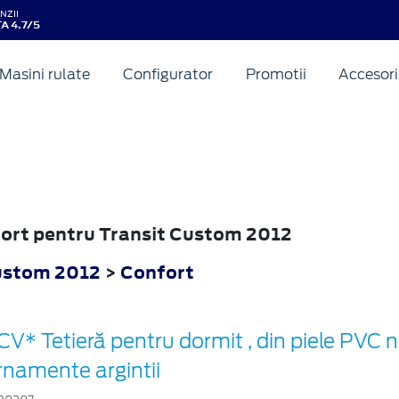
NZII
A 4.7/5
Masini rulate
Configurator
Promotii
Accesori
fort pentru Transit Custom 2012
ustom 2012
>
Confort
CV* Tetieră pentru dormit , din piele PVC 
rnamente argintii