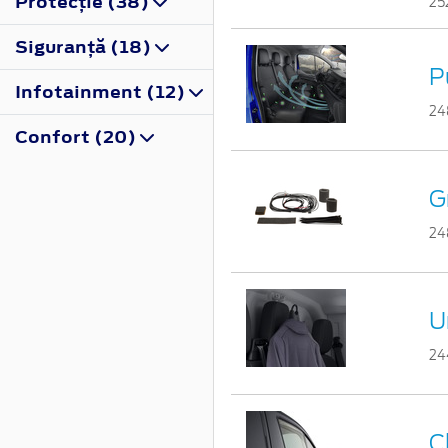
Protecţie (38)
25
Siguranţă (18)
P
Infotainment (12)
24
Confort (20)
G
24
U
24
C