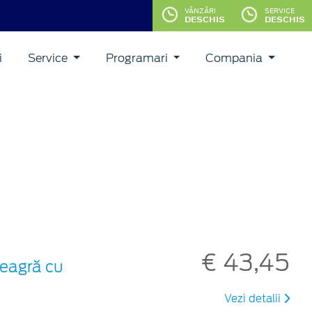
VÂNZĂRI
SERVICE
DESCHIS
DESCHIS
i
Service
Programari
Compania
€ 43,45
neagră cu
Vezi detalii