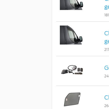
g
18
C
g
21
G
24
C
26