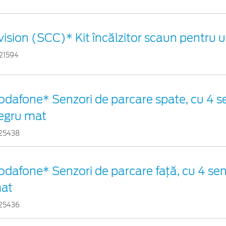
vision (SCC)* Kit încălzitor scaun pentru 
21594
odafone* Senzori de parcare spate, cu 4 se
egru mat
25438
odafone* Senzori de parcare față, cu 4 sen
at
25436