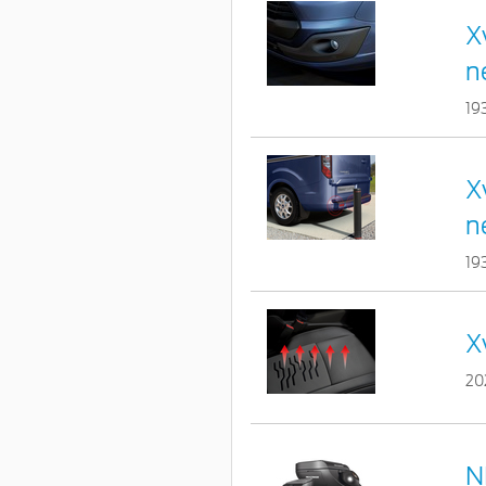
X
n
19
X
n
19
X
20
N