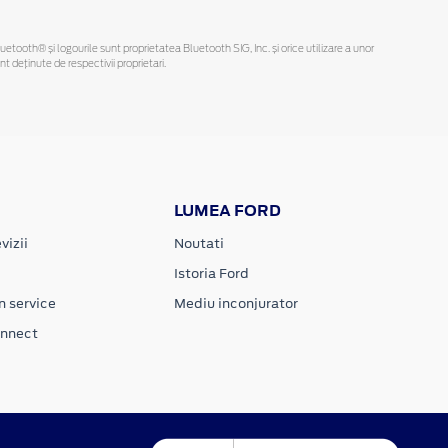
Bluetooth® și logourile sunt proprietatea Bluetooth SIG, Inc. și orice utilizare a unor
deținute de respectivii proprietari.
LUMEA FORD
vizii
Noutati
Istoria Ford
n service
Mediu inconjurator
onnect