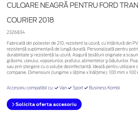
CULOARE NEAGRĂ PENTRU FORD TRAN
COURIER 2018
2326834
Fabricată din poliester de 210, rezistent la uzură, cu întăritură din
rezistenţă suplimentară de lungă durată. Personalizată pentru potriv
durabilitate şi rezistenţă la uzură. Asigură ţesăturii originale a scaun
grăsimii, uleiului, vopselurilor, prafului, alimentelor şi băuturilor. P
sau prin ștergere cu o soluție dezinfectantă. Ideală pentru utiliza
companie. Dimensiuni (lungime x lăţime x înălţime): 100 mm x 100
Accesoriu compatibil cu:
Van
Sport
Business Kombi
Solicita oferta accesoriu