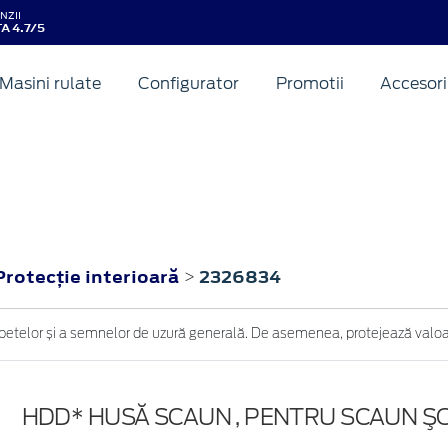
NZII
A 4.7/5
Masini rulate
Configurator
Promotii
Accesori
Protecţie interioară
2326834
>
petelor și a semnelor de uzură generală. De asemenea, protejează valoar
HDD* HUSĂ SCAUN , PENTRU SCAUN ŞO