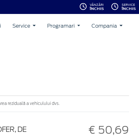
VÂNZĂRI
SERVICE
ÎNCHIS
ÎNCHIS
i
Service
Programari
Compania
ea reziduală a vehiculului dvs.
€ 50,69
FER, DE