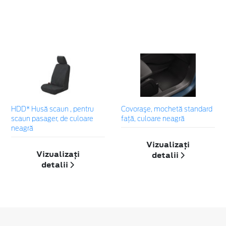
HDD* Husă scaun , pentru
Covoraşe, mochetă standard
scaun pasager, de culoare
faţă, culoare neagră
neagră
Vizualizați
Vizualizați
detalii
detalii