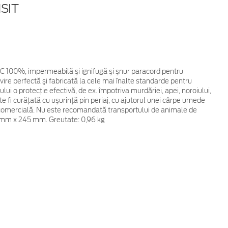
SIT
 PVC 100%, impermeabilă şi ignifugă şi şnur paracord pentru
ire perfectă şi fabricată la cele mai înalte standarde pentru
ului o protecţie efectivă, de ex. împotriva murdăriei, apei, noroiului,
oate fi curăţată cu uşurinţă pin periaj, cu ajutorul unei cârpe umede
re comercială. Nu este recomandată transportului de animale de
 mm x 245 mm. Greutate: 0,96 kg