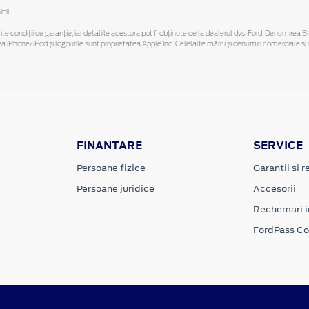
bil.
ferite condiții de garanție, iar detaliile acestora pot fi obținute de la dealerul dvs. Ford. Denumirea 
hone/iPod și logourile sunt proprietatea Apple Inc. Celelalte mărci și denumiri comerciale sunt 
FINANTARE
SERVICE
Persoane fizice
Garantii si re
Persoane juridice
Accesorii
Rechemari i
FordPass C