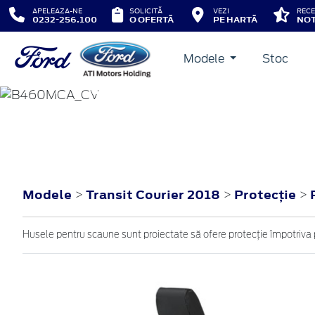
APELEAZA-NE
SOLICITĂ
VEZI
RECE
0232-256.100
O OFERTĂ
PE HARTĂ
NOT
Modele
Stoc
TRANSIT COURIER
2018
Modele
Transit Courier 2018
Protecţie
>
>
>
Husele pentru scaune sunt proiectate să ofere protecție împotriva 