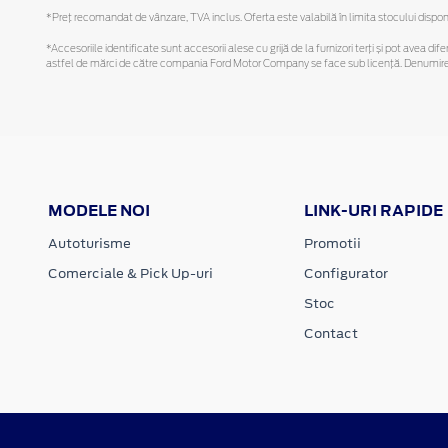
*Preţ recomandat de vânzare, TVA inclus. Oferta este valabilă în limita stocului disponi
*Accesoriile identificate sunt accesorii alese cu grijă de la furnizori terți și pot avea di
astfel de mărci de către compania Ford Motor Company se face sub licență. Denumirea iP
MODELE NOI
LINK-URI RAPIDE
Autoturisme
Promotii
Comerciale & Pick Up-uri
Configurator
Stoc
Contact