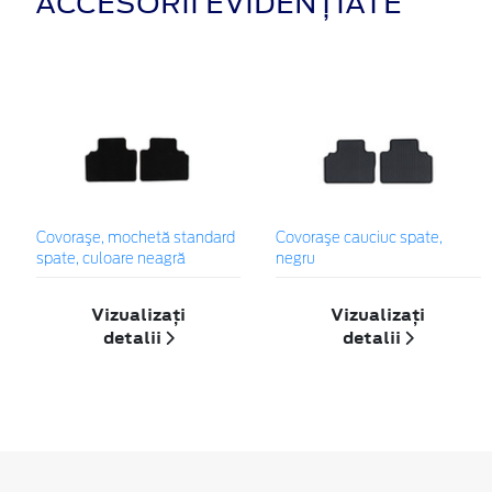
ACCESORII EVIDENȚIATE
Covoraşe, mochetă standard
Covoraşe cauciuc spate,
spate, culoare neagră
negru
Vizualizați
Vizualizați
detalii
detalii