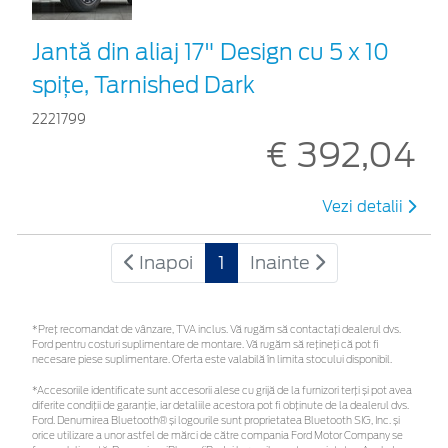
Jantă din aliaj 17" Design cu 5 x 10
spițe, Tarnished Dark
2221799
€ 392,04
Vezi detalii
Inapoi
1
Inainte
*Preţ recomandat de vânzare, TVA inclus. Vă rugăm să contactaţi dealerul dvs.
Ford pentru costuri suplimentare de montare. Vă rugăm să rețineți că pot fi
necesare piese suplimentare. Oferta este valabilă în limita stocului disponibil.
*Accesoriile identificate sunt accesorii alese cu grijă de la furnizori terți și pot avea
diferite condiții de garanție, iar detaliile acestora pot fi obținute de la dealerul dvs.
Ford. Denumirea Bluetooth® și logourile sunt proprietatea Bluetooth SIG, Inc. și
orice utilizare a unor astfel de mărci de către compania Ford Motor Company se