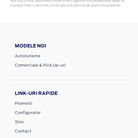
face sub licență. Denumirea iPhone/iPod și logourile sunt proprietatea Apple Inc.
Celelalte mărci și denumiri comerciale sunt deținute de respectivii proprietari
MODELE NOI
Autoturisme
Comerciale & Pick Up-uri
LINK-URI RAPIDE
Promotii
Configurator
Stoc
Contact