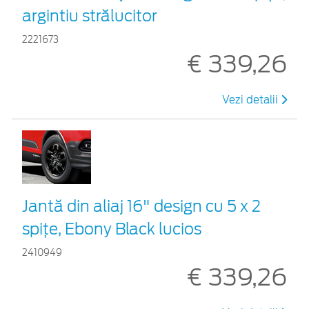
argintiu strălucitor
2221673
€ 339,26
Vezi detalii
Jantă din aliaj 16" design cu 5 x 2
spițe, Ebony Black lucios
2410949
€ 339,26