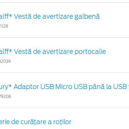
alff* Vestă de avertizare galbenă
71128
alff* Vestă de avertizare portocalie
82039
ury* Adaptor USB Micro USB până la USB 
79208
rie de curățare a roților