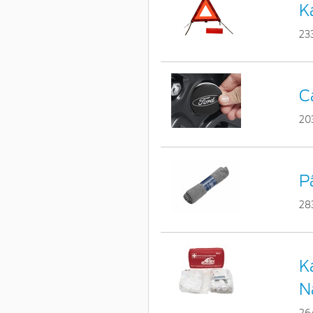
Ka
23
C
20
P
28
K
N