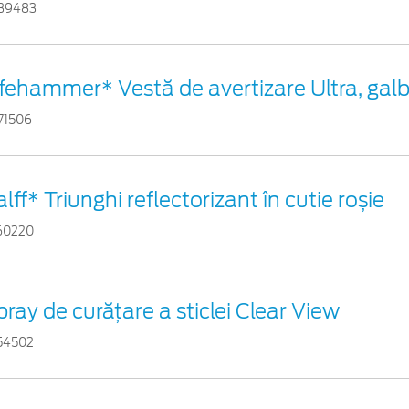
39483
ifehammer* Vestă de avertizare Ultra, gal
71506
lff* Triunghi reflectorizant în cutie roșie
60220
pray de curățare a sticlei Clear View
54502