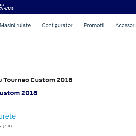
NZII
A 4.7/5
Masini rulate
Configurator
Promotii
Accesori
ru Tourneo Custom 2018
Custom 2018
urete
39479