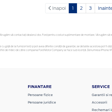
Inapoi
1
2
3
Inaint
 rugăm să contactaţi dealerul dvs. Ford pentru costuri suplimentare de montare. Vă rugăm să rețin
 cu grijă de la furnizori terți și pot avea diferite condiții de garanție, iar detaliile acestora pot f
or astfel de mărci de către compania Ford Motor Company se face sub licență. Denumirea iPhone/iPo
FINANTARE
SERVICE
Persoane fizice
Garantii si re
Persoane juridice
Accesorii
Rechemari i