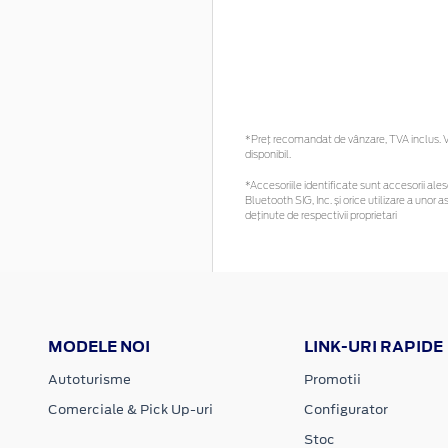
*Preţ recomandat de vânzare, TVA inclus. Vă
disponibil.
*Accesoriile identificate sunt accesorii alese
Bluetooth SIG, Inc. și orice utilizare a un
deținute de respectivii proprietari
MODELE NOI
LINK-URI RAPIDE
Autoturisme
Promotii
Comerciale & Pick Up-uri
Configurator
Stoc