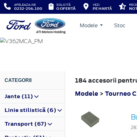
APELEAZA-NE
SOLICITĂ
VEZI
RECE
0232-256.100
O OFERTĂ
PE HARTĂ
NOT
Modele
Stoc
TOURNEO CUSTOM
2018
184 accesorii pent
CATEGORII
Modele
>
Tourneo 
Jante (11)
Linie stilistică (6)
B
Transport (67)
28