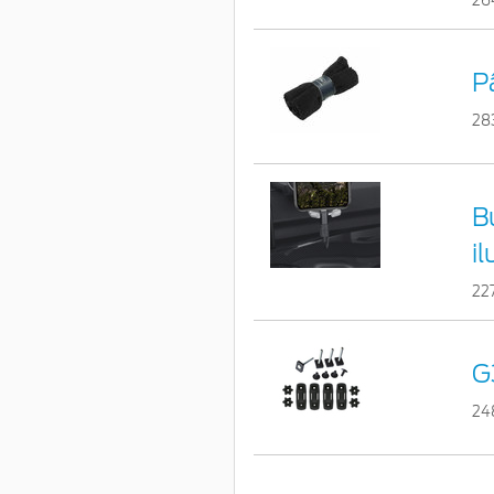
26
P
28
B
i
22
G
24