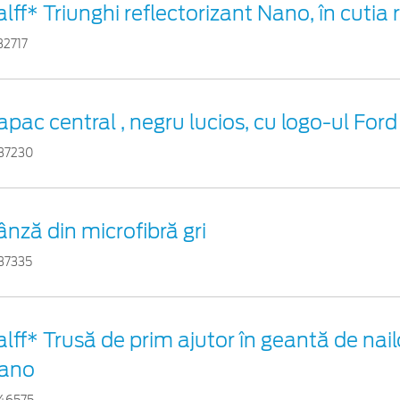
lff* Triunghi reflectorizant Nano, în cutia 
32717
apac central , negru lucios, cu logo-ul Ford
37230
ânză din microfibră gri
37335
alff* Trusă de prim ajutor în geantă de nail
ano