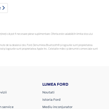
e
eți că pot fi necesare piese suplimentare. Oferta este valabilă în limita stocului
i obținute de la dealerul dvs. Ford. Denumirea Bluetooth® și logourile sunt proprietatea
d și logourile sunt proprietatea Apple Inc. Celelalte mărci și denumiri comerciale sunt
LUMEA FORD
vizii
Noutati
Istoria Ford
n service
Mediu inconjurator