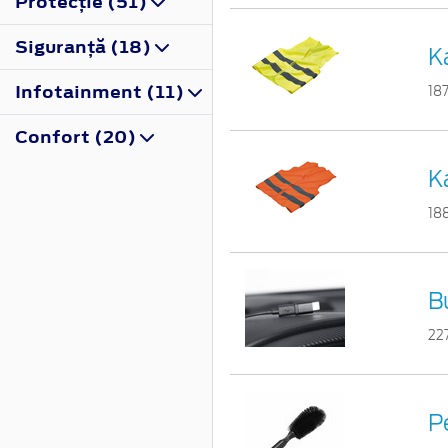
Protecţie (51)
Siguranţă (18)
K
Infotainment (11)
18
Confort (20)
K
18
B
22
Pe