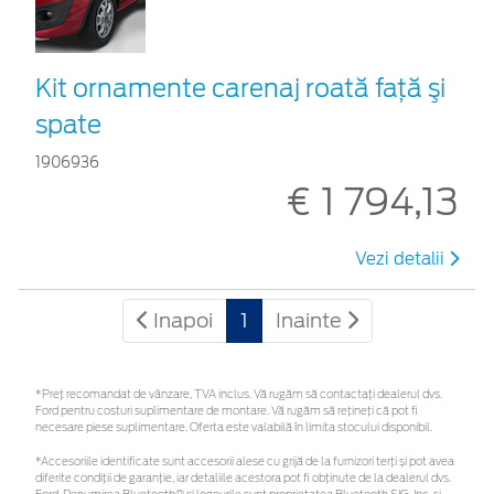
Kit ornamente carenaj roată faţă şi
spate
1906936
€ 1 794,13
Vezi detalii
Inapoi
1
Inainte
*Preţ recomandat de vânzare, TVA inclus. Vă rugăm să contactaţi dealerul dvs.
Ford pentru costuri suplimentare de montare. Vă rugăm să rețineți că pot fi
necesare piese suplimentare. Oferta este valabilă în limita stocului disponibil.
*Accesoriile identificate sunt accesorii alese cu grijă de la furnizori terți și pot avea
diferite condiții de garanție, iar detaliile acestora pot fi obținute de la dealerul dvs.