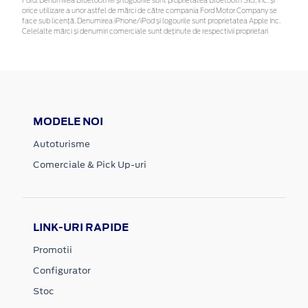
Ford. Denumirea Bluetooth® și logourile sunt proprietatea Bluetooth SIG, Inc. și
orice utilizare a unor astfel de mărci de către compania Ford Motor Company se
face sub licență. Denumirea iPhone/iPod și logourile sunt proprietatea Apple Inc.
Celelalte mărci și denumiri comerciale sunt deținute de respectivii proprietari
MODELE NOI
Autoturisme
Comerciale & Pick Up-uri
LINK-URI RAPIDE
Promotii
Configurator
Stoc