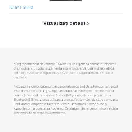
Rati* Cotieră
Vizualizați detalii
*Preţ recomandat de vânzare, TVA inclus. Vă rugăm să contactaţi dealerul
dvs. Ford pentru costuri suplimentare de montare. Vă rugăm să reţineţi că
pot fi necesare piese suplimentare. Oferta este valabilă în limita stocului
disponibil.
*Accesoriile identificate sunt accesorii alese cu grijă de la furnizori terți și pot
avea diferite condiții de garanție, iar detaliile acestora pot fi obținute de la
dealerul dvs. Ford. Denumirea Bluetooth® și logourile sunt proprietatea
Bluetooth SIG, Inc. și orice utilizare a unor astfel de mărci de către compania
Ford Motor Company se face sub licență. Denumirea iPhone/iPod și
logourile sunt proprietatea Apple Inc. Celelalte mărci și denumiri comerciale
sunt deținute de respectivii proprietari.