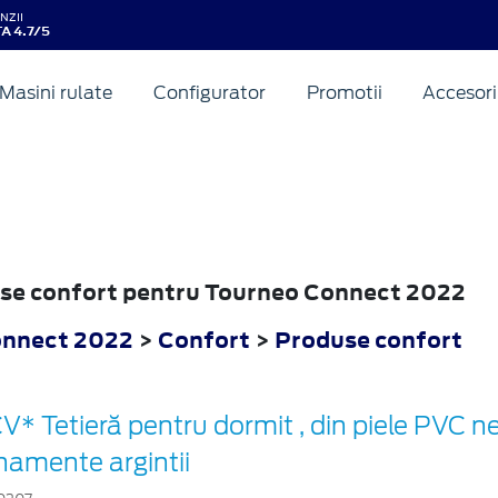
NZII
A 4.7/5
Masini rulate
Configurator
Promotii
Accesori
duse confort pentru Tourneo Connect 2022
onnect 2022
>
Confort
>
Produse confort
V* Tetieră pentru dormit , din piele PVC n
namente argintii