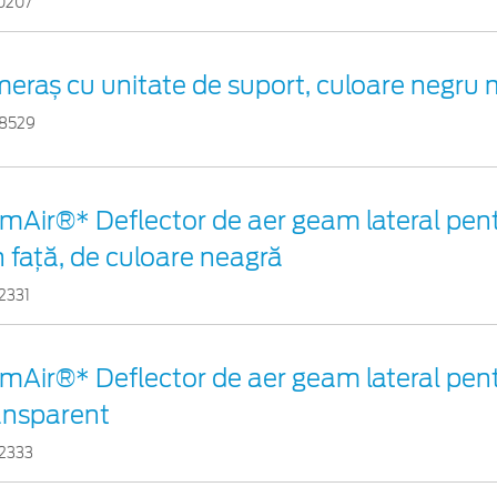
0207
eraș cu unitate de suport, culoare negru 
8529
imAir®* Deflector de aer geam lateral pent
n față, de culoare neagră
2331
imAir®* Deflector de aer geam lateral pentr
ansparent
2333