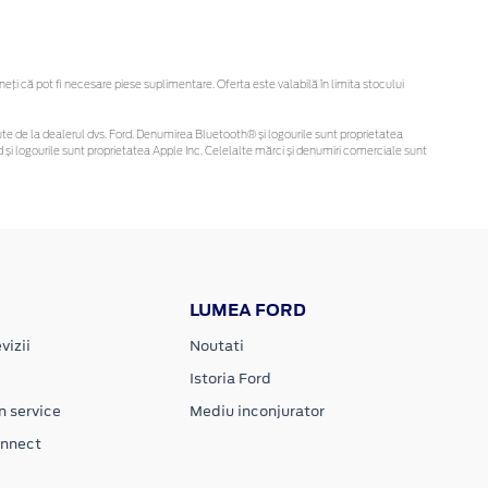
i că pot fi necesare piese suplimentare. Oferta este valabilă în limita stocului
obținute de la dealerul dvs. Ford. Denumirea Bluetooth® și logourile sunt proprietatea
și logourile sunt proprietatea Apple Inc. Celelalte mărci și denumiri comerciale sunt
LUMEA FORD
vizii
Noutati
Istoria Ford
n service
Mediu inconjurator
onnect