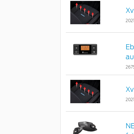
Xv
202
Eb
au
267
Xv
202
NE