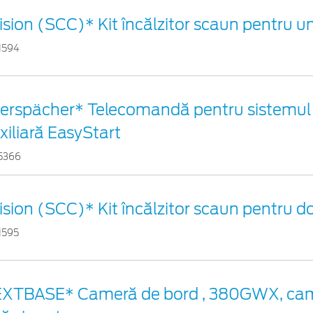
ision (SCC)* Kit încălzitor scaun pentru u
1594
erspächer* Telecomandă pentru sistemul d
xiliară EasyStart
5366
ision (SCC)* Kit încălzitor scaun pentru 
1595
XTBASE* Cameră de bord , 380GWX, cam