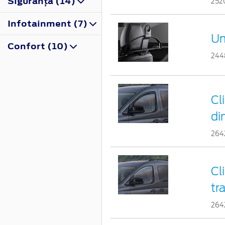
Siguranţă (14)
252
Infotainment (7)
Um
Confort (10)
244
Cl
di
264
Cl
tr
264