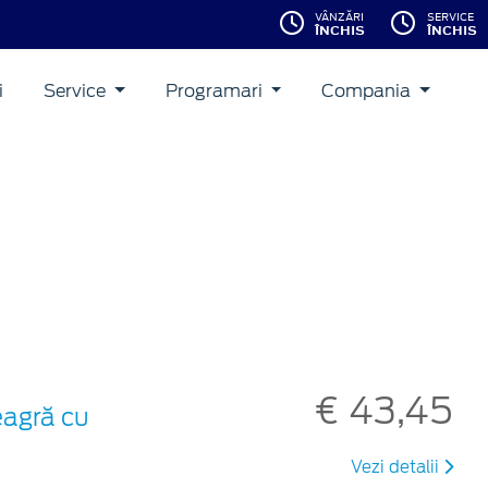
VÂNZĂRI
SERVICE
ÎNCHIS
ÎNCHIS
i
Service
Programari
Compania
€ 43,45
eagră cu
Vezi detalii