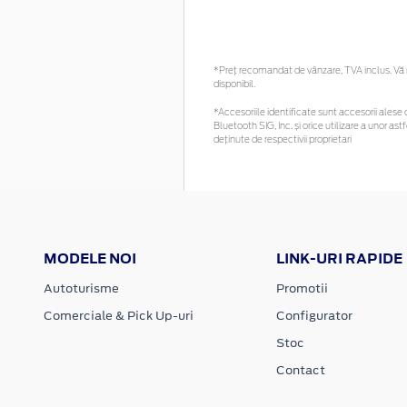
*Preţ recomandat de vânzare, TVA inclus. Vă r
disponibil.
*Accesoriile identificate sunt accesorii alese c
Bluetooth SIG, Inc. și orice utilizare a unor
deținute de respectivii proprietari
MODELE NOI
LINK-URI RAPIDE
Autoturisme
Promotii
Comerciale & Pick Up-uri
Configurator
Stoc
Contact