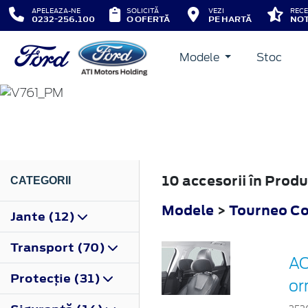
APELEAZA-NE
SOLICITĂ
VEZI
RECE
0232-256.100
O OFERTĂ
PE HARTĂ
NOT
Modele
Stoc
TOURNEO CONNECT
2022
10 accesorii în Pro
CATEGORII
Modele
>
Tourneo C
Jante (12)
Transport (70)
AC
Protecţie (31)
or