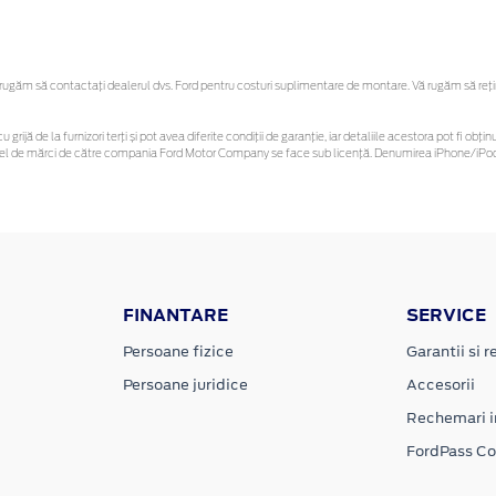
ugăm să contactaţi dealerul dvs. Ford pentru costuri suplimentare de montare. Vă rugăm să rețineț
u grijă de la furnizori terți și pot avea diferite condiții de garanție, iar detaliile acestora pot fi 
 astfel de mărci de către compania Ford Motor Company se face sub licență. Denumirea iPhone/iPod 
FINANTARE
SERVICE
Persoane fizice
Garantii si re
Persoane juridice
Accesorii
Rechemari i
FordPass C