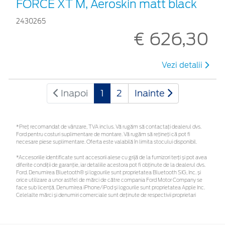
FORCE XT M, Aeroskin matt black
2430265
€ 626,30
Vezi detalii
Inapoi
1
2
Inainte
*Preţ recomandat de vânzare, TVA inclus. Vă rugăm să contactaţi dealerul dvs.
Ford pentru costuri suplimentare de montare. Vă rugăm să rețineți că pot fi
necesare piese suplimentare. Oferta este valabilă în limita stocului disponibil.
*Accesoriile identificate sunt accesorii alese cu grijă de la furnizori terți și pot avea
diferite condiții de garanție, iar detaliile acestora pot fi obținute de la dealerul dvs.
Ford. Denumirea Bluetooth® și logourile sunt proprietatea Bluetooth SIG, Inc. și
orice utilizare a unor astfel de mărci de către compania Ford Motor Company se
face sub licență. Denumirea iPhone/iPod și logourile sunt proprietatea Apple Inc.
Celelalte mărci și denumiri comerciale sunt deținute de respectivii proprietari